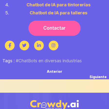
Chatbot de IA para tintorerías
Chatbot de IA para talleres
Contactar
Tags :
#ChatBots en diversas industrias
Navegación
Previous
Anterior
post:
N
Siguiente
de
p
entradas