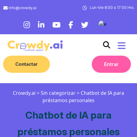
Lun-Vie 8:00 a 17:00 Hrs.
info@crowdy.ai
Contactar
Entrar
Crowdy.ai
>
Sin categorizar
>
Chatbot de IA para
préstamos personales
Chatbot de IA para
préstamos personales