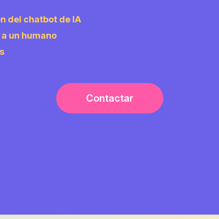
n del chatbot de IA
e a un humano
s
Contactar