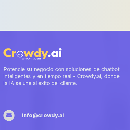
entradas
Potencie su negocio con soluciones de chatbot
inteligentes y en tiempo real - Crowdy.ai, donde
la IA se une al éxito del cliente.
info@crowdy.ai