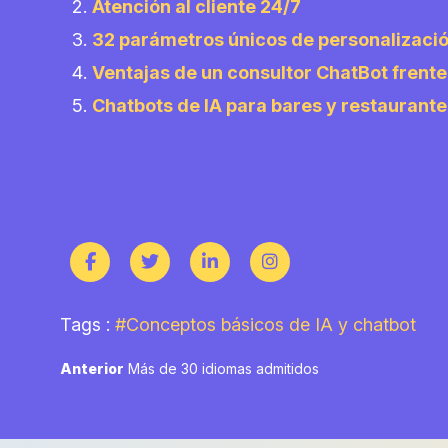
Atención al cliente 24/7
32 parámetros únicos de personalizació
Ventajas de un consultor ChatBot frent
Chatbots de IA para bares y restaurante
Tags :
#Conceptos básicos de IA y chatbot
Navegación
Previous
Anterior
Más de 30 idiomas admitidos
post:
de