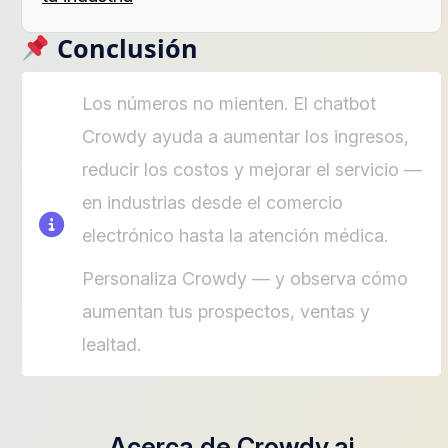
Conclusión
Los números no mienten. El chatbot
Crowdy ayuda a aumentar los ingresos,
reducir los costos y mejorar el servicio —
en industrias desde el comercio
electrónico hasta la atención médica.
Personaliza Crowdy — y observa cómo
aumentan tus prospectos, ventas y
lealtad.
Acerca de Crowdy.ai