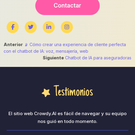
Contactar
Navegación
Anterior
📡 Cómo crear una experiencia de cliente perfecta
con el chatbot de IA: voz, mensajería, web
de
Siguiente
Chatbot de IA para aseguradoras
entradas
Testimonios
El sitio web Crowdy.AI es fácil de navegar y su equipo
nos guió en todo momento.