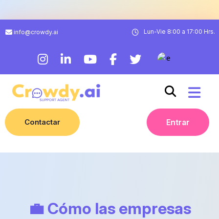
Lun-Vie 8:00 a 17:00 Hrs.
info@crowdy.ai
Contactar
Entrar
💼 Cómo las empresas