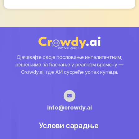
Ојачавајте своје пословање интелигентним,
решењима за ћаскање у реалном времену —
Crowdy.ai, где АИ сусреће успех купаца.
info@crowdy.ai
Услови сарадње