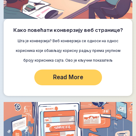
Како повећати конверзију веб странице?
Шта је конверзија? Веб конверзија се односи на однос
корисника који обављају корисну радњу према укупном
броју корисника сајта. Ово је кључни показатељ
ефикасности веб странице. Да бисте израчунали стопу…
Read More