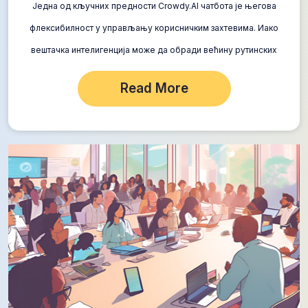
Једна од кључних предности Crowdy.AI чатбота је његова
флексибилност у управљању корисничким захтевима. Иако
вештачка интелигенција може да обради већину рутинских
захтева, у неким ситуацијама је важно обезбедити
Read More
интервенцију правог…