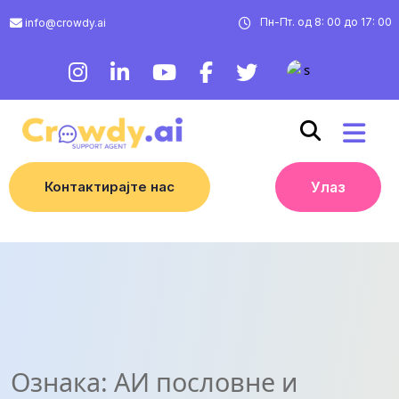
Пн-Пт. од 8: 00 до 17: 00
info@crowdy.ai
Контактирајте нас
Улаз
Ознака:
АИ пословне и