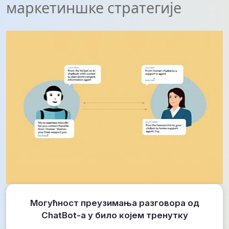
маркетиншке стратегије
Могућност преузимања разговора од
ChatBot-а у било којем тренутку