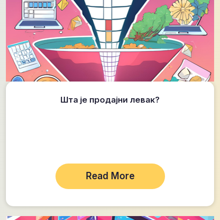
Шта је продајни левак?
Read More