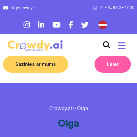
Pr.-Pk. 8:00 - 17:00
info@crowdy.ai
Sazinies ar mums
Leiet
Crowdy.ai
>
Olga
Olga