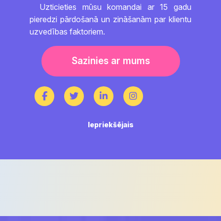
Uzticieties mūsu komandai ar 15 gadu
pieredzi pārdošanā un zināšanām par klientu
uzvedības faktoriem.
Sazinies ar mums
Post
Previous
Iepriekšējais
post:
navigation