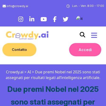
Lun. - Ven. 8:00 - 17:00
info@crowdy.ai
Contatto
Accedi
Crowdy.ai
>
AI
>
Due premi Nobel nel 2025 sono stati
assegnati per risultati legati all’intelligenza artificiale.
Due premi Nobel nel 2025
sono stati assegnati per