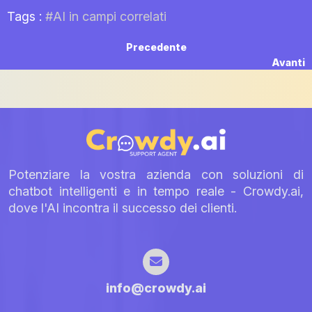
Tags :
#AI in campi correlati
Navigazione
Previous
Precedente
post:
N
Avanti
articoli
p
Potenziare la vostra azienda con soluzioni di
chatbot intelligenti e in tempo reale - Crowdy.ai,
dove l'AI incontra il successo dei clienti.
info@crowdy.ai