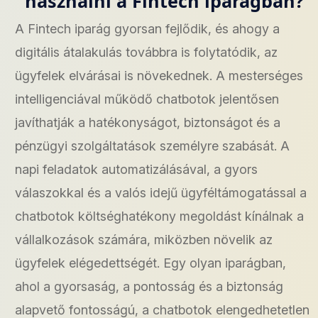
használni a Fintech iparágban?
A Fintech iparág gyorsan fejlődik, és ahogy a
digitális átalakulás továbbra is folytatódik, az
ügyfelek elvárásai is növekednek. A mesterséges
intelligenciával működő chatbotok jelentősen
javíthatják a hatékonyságot, biztonságot és a
pénzügyi szolgáltatások személyre szabását. A
napi feladatok automatizálásával, a gyors
válaszokkal és a valós idejű ügyféltámogatással a
chatbotok költséghatékony megoldást kínálnak a
vállalkozások számára, miközben növelik az
ügyfelek elégedettségét. Egy olyan iparágban,
ahol a gyorsaság, a pontosság és a biztonság
alapvető fontosságú, a chatbotok elengedhetetlen