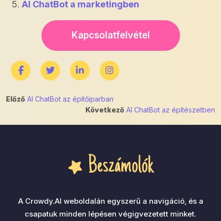
AI ChatBot a marketingben
Kapcsolatfelvétel
Bejegyzés
Előző
AI ChatBot az építőiparban
Következő
AI ChatBot az építészetben
navigáció
Beszámolók
A Crowdy.AI weboldalán egyszerű a navigáció, és a
csapatuk minden lépésen végigvezetett minket.