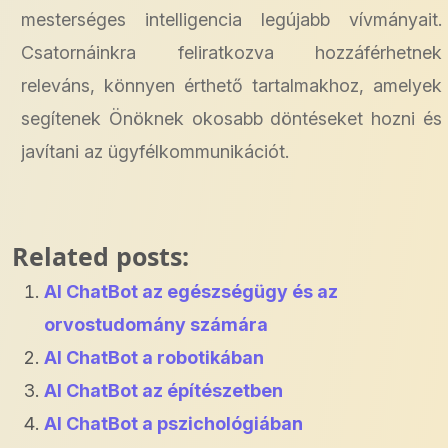
mesterséges intelligencia legújabb vívmányait.
Csatornáinkra feliratkozva hozzáférhetnek
releváns, könnyen érthető tartalmakhoz, amelyek
segítenek Önöknek okosabb döntéseket hozni és
javítani az ügyfélkommunikációt.
Related posts:
AI ChatBot az egészségügy és az
orvostudomány számára
AI ChatBot a robotikában
AI ChatBot az építészetben
AI ChatBot a pszichológiában