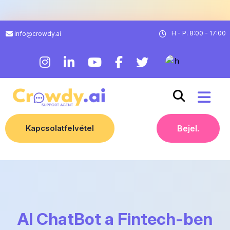
H - P. 8:00 - 17:00
info@crowdy.ai
Kapcsolatfelvétel
Bejel.
AI ChatBot a Fintech-ben