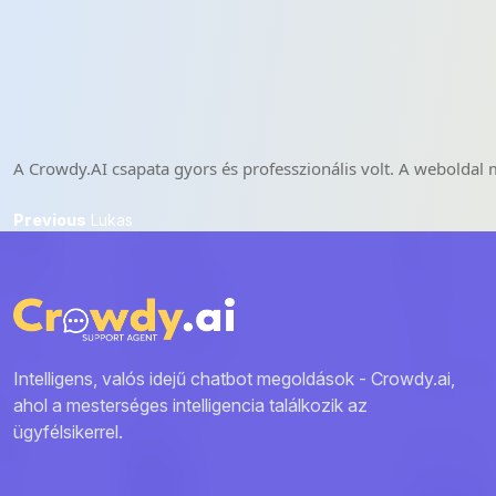
A Crowdy.AI csapata gyors és professzionális volt. A weboldal 
Bejegyzés
Previous
Previous
Lukas
post:
navigáció
Intelligens, valós idejű chatbot megoldások - Crowdy.ai,
ahol a mesterséges intelligencia találkozik az
ügyfélsikerrel.