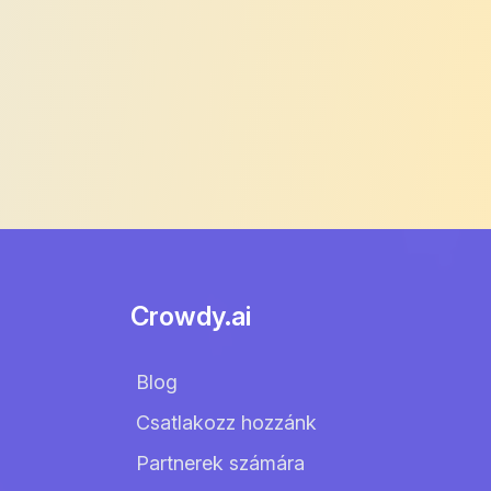
Crowdy.ai
Blog
Csatlakozz hozzánk
Partnerek számára