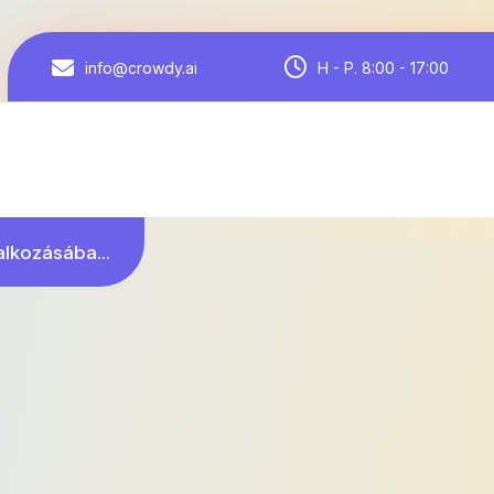
H - P. 8:00 - 17:00
info@crowdy.ai
alkozásába...