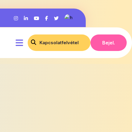
Kapcsolatfelvétel
Bejel.