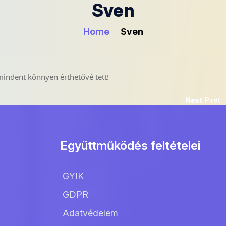
Sven
Home
Sven
mindent könnyen érthetővé tett!
Next
Next
Piret
post:
Együttműködés feltételei
GYIK
GDPR
Adatvédelem