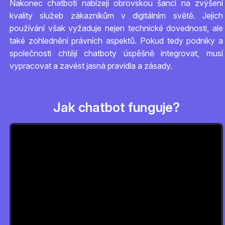
Nakonec chatboti nabízejí obrovskou šanci na zvýšení
kvality služeb zákazníkům v digitálním světě. Jejich
používání však vyžaduje nejen technické dovednosti, ale
také zohlednění právních aspektů. Pokud tedy podniky a
společnosti chtějí chatboty úspěšně integrovat, musí
vypracovat a zavést jasná pravidla a zásady.
Jak chatbot funguje?