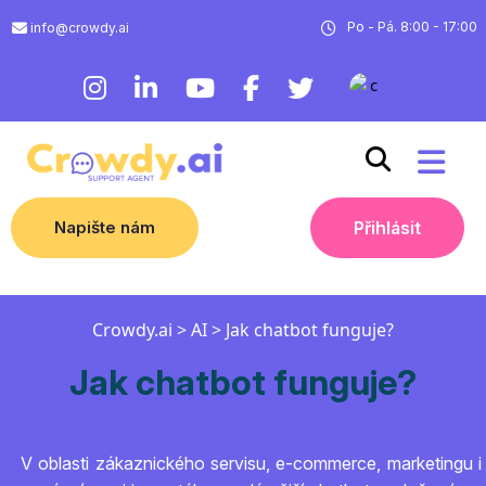
Po - Pá. 8:00 - 17:00
info@crowdy.ai
Napište nám
Přihlásit
Crowdy.ai
>
AI
>
Jak chatbot funguje?
Jak chatbot funguje?
V oblasti zákaznického servisu, e-commerce, marketingu i