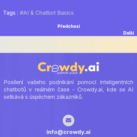
Tags :
#AI & Chatbot Basics
Navigace
Previous
Předchozí
post:
N
Další
pro
p
příspěvek
Posílení vašeho podnikání pomocí inteligentních
chatbotů v reálném čase - Crowdy.ai, kde se AI
setkává s úspěchem zákazníků.
info@crowdy.ai