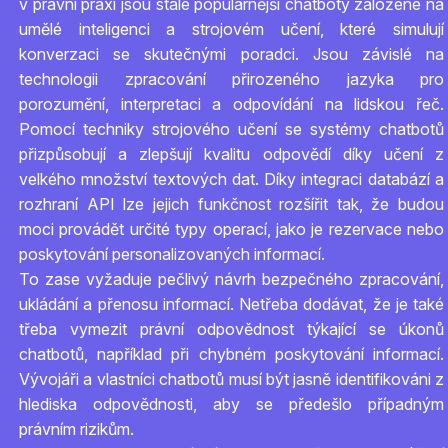
v právní praxi jsou stále populárnější chatboty založené na
umělé inteligenci a strojovém učení, které simulují
konverzaci se skutečnými poradci. Jsou závislé na
technologii zpracování přirozeného jazyka pro
porozumění, interpretaci a odpovídání na lidskou řeč.
Pomocí techniky strojového učení se systémy chatbotů
přizpůsobují a zlepšují kvalitu odpovědí díky učení z
velkého množství textových dat. Díky integraci databází a
rozhraní API lze jejich funkčnost rozšířit tak, že budou
moci provádět určité typy operací, jako je rezervace nebo
poskytování personalizovaných informací.
To zase vyžaduje pečlivý návrh bezpečného zpracování,
ukládání a přenosu informací. Netřeba dodávat, že je také
třeba vymezit právní odpovědnost týkající se úkonů
chatbotů, například při chybném poskytování informací.
Vývojáři a vlastníci chatbotů musí být jasně identifikováni z
hlediska odpovědnosti, aby se předešlo případným
právním rizikům.