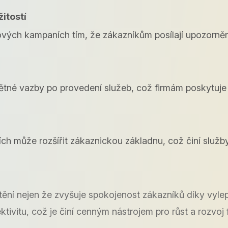
itostí
ých kampaních tím, že zákazníkům posílají upozornění
né vazby po provedení služeb, což firmám poskytuje c
 může rozšířit zákaznickou základnu, což činí služby 
tění nejen že zvyšuje spokojenost zákazníků díky vyle
tivitu, což je činí cenným nástrojem pro růst a rozvoj 