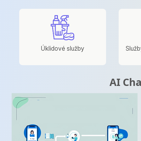
Úklidové služby
Služb
AI Cha