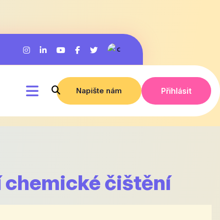
Napište nám
Přihlásit
í chemické čištění