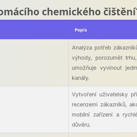
 domácího chemického čištění
Popis
Analýza potřeb zákazník
výhody, porozumět trhu
umožňuje vyvinout jedi
kanály.
Vytvoření uživatelsky p
recenzemi zákazníků, ak
mobilní zařízení a rychl
důvěru.