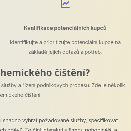
Kvalifikace potenciálních kupců
Identifikujte a prioritizujte potenciální kupce na
základě jejich dotazů a potřeb.
chemického čištění?
lužby a řízení podnikových procesů. Zde je několik
emického čištění:
í snadno vybrat požadované služby, specifikovat
ch oděvů. To činí interakci s firmou pohodlnější a