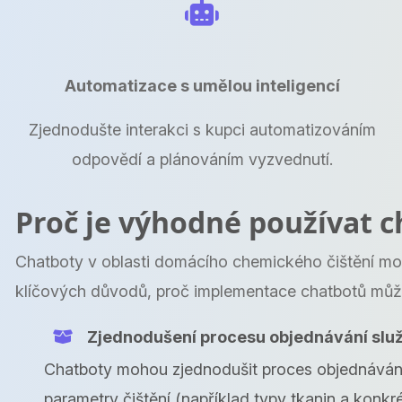
Automatizace s umělou inteligencí
Zjednodušte interakci s kupci automatizováním
odpovědí a plánováním vyzvednutí.
Proč je výhodné používat c
Chatboty v oblasti domácího chemického čištění moh
klíčových důvodů, proč implementace chatbotů může
Zjednodušení procesu objednávání slu
Chatboty mohou zjednodušit proces objednávání
parametry čištění (například typy tkanin a konkré