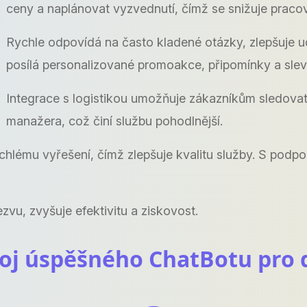
ceny a naplánovat vyzvednutí, čímž se snižuje pracov
Rychle odpovídá na často kladené otázky, zlepšuje ud
posílá personalizované promoakce, připomínky a sle
Integrace s logistikou umožňuje zákazníkům sledovat
manažera, což činí službu pohodlnější.
rychlému vyřešení, čímž zlepšuje kvalitu služby. S po
vu, zvyšuje efektivitu a ziskovost.
ývoj úspěšného ChatBotu pro 