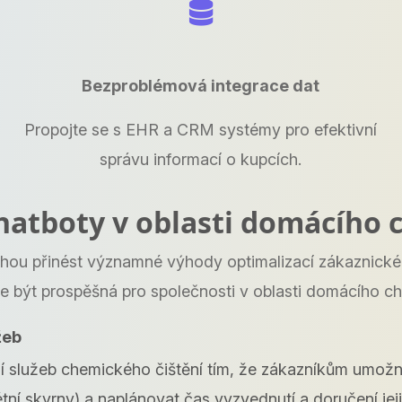
Bezproblémová integrace dat
Propojte se s EHR a CRM systémy pro efektivní
správu informací o kupcích.
hatboty v oblasti domácího 
ou přinést významné výhody optimalizací zákaznické s
 být prospěšná pro společnosti v oblasti domácího ch
žeb
 služeb chemického čištění tím, že zákazníkům umožn
tní skvrny) a naplánovat čas vyzvednutí a doručení jeji