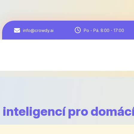
Po - Pá. 8:00 - 17:00
info@crowdy.ai
inteligencí pro domác