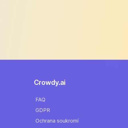
Crowdy.ai
FAQ
GDPR
Ochrana soukromí