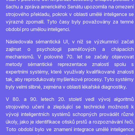
šachu a zpráva amerického Senátu upozornila na omezení
strojového překladu, pokrok v oblasti umělé inteligence se
výrazně zpomalil. Tyto časy byly považovány za temné
období pro umělou inteligenci.
Následovala sémantická UI, v níž se výzkumníci začali
zajímat o psychologii paměťových a chápacích
mechanismů. V polovině 70. let se začaly objevovat
metody sémantické reprezentace znalostí spolu s
expertními systémy, které využívaly kvalifikované znalosti
tak, aby reprodukovaly myšlenkové procesy. Tyto systémy
byly velmi slibné, zejména v oblasti lékařské diagnostiky.
V 80. a 90. letech 20. století vedl vývoj algoritmů
strojového učení a zlepšující se technické možnosti k
vývoji inteligentních systémů schopných provádět různé
úkoly, jako je identifikace otisků prstů a rozpoznávání řeči.
Toto období bylo ve znamení integrace umělé inteligence