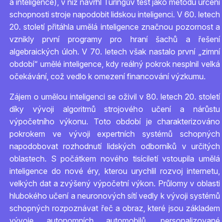
a inteligence), v níž navrhl Turingův test jako metodu určení
schopnosti stroje napodobit lidskou inteligenci. V 60. letech
20. století přitáhla umělá inteligence značnou pozornost a
vznikly první programy pro hraní šachů a řešení
algebraických úloh. V 70. letech však nastalo první „zimní
období“ umělé inteligence, kdy reálný pokrok nesplnil velká
očekávání, což vedlo k omezení financování výzkumu.
Zájem o umělou inteligenci se oživil v 80. letech 20. století
díky vývoji algoritmů strojového učení a nárůstu
výpočetního výkonu. Toto období je charakterizováno
pokrokem ve vývoji expertních systémů schopných
napodobovat rozhodnutí lidských odborníků v určitých
oblastech. S počátkem nového tisíciletí vstoupila umělá
inteligence do nové éry, kterou urychlil rozvoj internetu,
velkých dat a zvýšený výpočetní výkon. Průlomy v oblasti
hlubokého učení a neuronových sítí vedly k vývoji systémů
schopných rozpoznávat řeč a obraz, které jsou základem
vývoje autonomních automobilů, personalizované