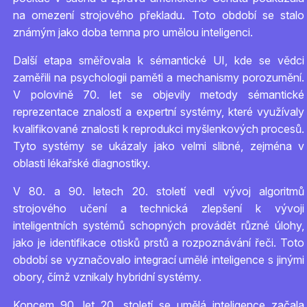
na omezení strojového překladu. Toto období se stalo
známým jako doba temna pro umělou inteligenci.
Další etapa směřovala k sémantické UI, kde se vědci
zaměřili na psychologii paměti a mechanismy porozumění.
V polovině 70. let se objevily metody sémantické
reprezentace znalostí a expertní systémy, které využívaly
kvalifikované znalosti k reprodukci myšlenkových procesů.
Tyto systémy se ukázaly jako velmi slibné, zejména v
oblasti lékařské diagnostiky.
V 80. a 90. letech 20. století vedl vývoj algoritmů
strojového učení a technická zlepšení k vývoji
inteligentních systémů schopných provádět různé úlohy,
jako je identifikace otisků prstů a rozpoznávání řeči. Toto
období se vyznačovalo integrací umělé inteligence s jinými
obory, čímž vznikaly hybridní systémy.
Koncem 90. let 20. století se umělá inteligence začala