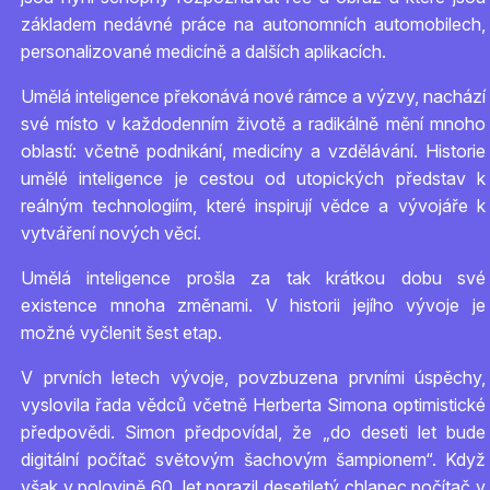
základem nedávné práce na autonomních automobilech,
personalizované medicíně a dalších aplikacích.
Umělá inteligence překonává nové rámce a výzvy, nachází
své místo v každodenním životě a radikálně mění mnoho
oblastí: včetně podnikání, medicíny a vzdělávání. Historie
umělé inteligence je cestou od utopických představ k
reálným technologiím, které inspirují vědce a vývojáře k
vytváření nových věcí.
Umělá inteligence prošla za tak krátkou dobu své
existence mnoha změnami. V historii jejího vývoje je
možné vyčlenit šest etap.
V prvních letech vývoje, povzbuzena prvními úspěchy,
vyslovila řada vědců včetně Herberta Simona optimistické
předpovědi. Simon předpovídal, že „do deseti let bude
digitální počítač světovým šachovým šampionem“. Když
však v polovině 60. let porazil desetiletý chlapec počítač v