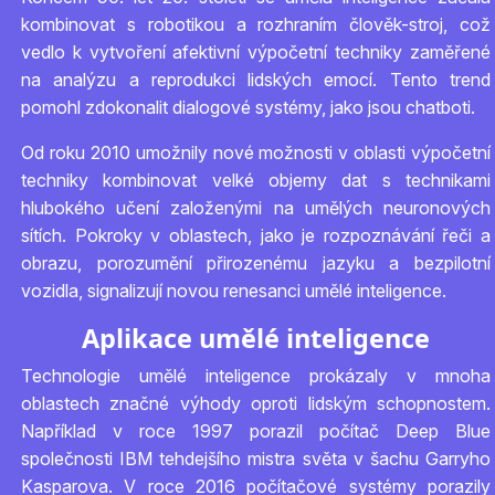
kombinovat s robotikou a rozhraním člověk-stroj, což
vedlo k vytvoření afektivní výpočetní techniky zaměřené
na analýzu a reprodukci lidských emocí. Tento trend
pomohl zdokonalit dialogové systémy, jako jsou chatboti.
Od roku 2010 umožnily nové možnosti v oblasti výpočetní
techniky kombinovat velké objemy dat s technikami
hlubokého učení založenými na umělých neuronových
sítích. Pokroky v oblastech, jako je rozpoznávání řeči a
obrazu, porozumění přirozenému jazyku a bezpilotní
vozidla, signalizují novou renesanci umělé inteligence.
Aplikace umělé inteligence
Technologie umělé inteligence prokázaly v mnoha
oblastech značné výhody oproti lidským schopnostem.
Například v roce 1997 porazil počítač Deep Blue
společnosti IBM tehdejšího mistra světa v šachu Garryho
Kasparova. V roce 2016 počítačové systémy porazily