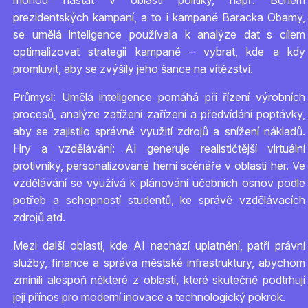
mohou nastat v oblasti politiky, např: Během
prezidentských kampaní, a to i kampaně Baracka Obamy,
se umělá inteligence používala k analýze dat s cílem
optimalizovat strategii kampaně – vybrat, kde a kdy
promluvit, aby se zvýšily jeho šance na vítězství.
Průmysl: Umělá inteligence pomáhá při řízení výrobních
procesů, analýze zatížení zařízení a předvídání poptávky,
aby se zajistilo správné využití zdrojů a snížení nákladů.
Hry a vzdělávání: AI generuje realističtější virtuální
protivníky, personalizované herní scénáře v oblasti her. Ve
vzdělávání se využívá k plánování učebních osnov podle
potřeb a schopností studentů, ke správě vzdělávacích
zdrojů atd.
Mezi další oblasti, kde AI nachází uplatnění, patří právní
služby, finance a správa městské infrastruktury, abychom
zmínili alespoň některé z oblastí, které skutečně podtrhují
její přínos pro moderní inovace a technologický pokrok.