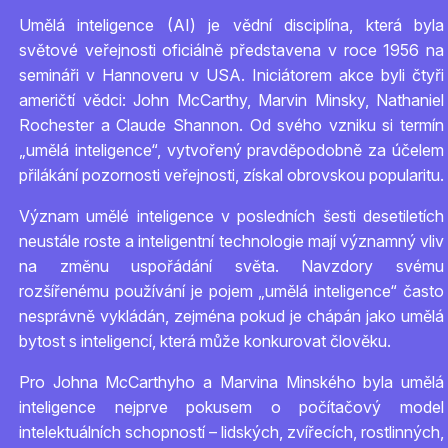
Umělá inteligence (AI) je vědní disciplína, která byla
světové veřejnosti oficiálně představena v roce 1956 na
semináři v Hannoveru v USA. Iniciátorem akce byli čtyři
američtí vědci: John McCarthy, Marvin Minsky, Nathaniel
Rochester a Claude Shannon. Od svého vzniku si termín
„umělá inteligence“, vytvořený pravděpodobně za účelem
přilákání pozornosti veřejnosti, získal obrovskou popularitu.
Význam umělé inteligence v posledních šesti desetiletích
neustále roste a inteligentní technologie mají významný vliv
na změnu uspořádání světa. Navzdory svému
rozšířenému používání je pojem „umělá inteligence“ často
nesprávně vykládán, zejména pokud je chápán jako umělá
bytost s inteligencí, která může konkurovat člověku.
Pro Johna McCarthyho a Marvina Minského byla umělá
inteligence nejprve pokusem o počítačový model
intelektuálních schopností – lidských, zvířecích, rostlinných,