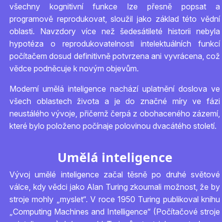
všechny kognitivní funkce lze přesně popsat a
programově reprodukovat, sloužil jako základ této vědní
oblasti. Navzdory více než šedesátileté historii nebyla
hypotéza o reprodukovatelnosti intelektuálních funkcí
počítačem dosud definitivně potvrzena ani vyvrácena, což
vědce podněcuje k novým objevům.
Moderní umělá inteligence nachází uplatnění doslova ve
všech oblastech života a je do značné míry ve fázi
neustálého vývoje, přičemž čerpá z obohaceného zázemí,
které bylo položeno počínaje polovinou dvacátého století.
Umělá inteligence
Vývoj umělé inteligence začal těsně po druhé světové
válce, kdy vědci jako Alan Turing zkoumali možnost, že by
stroje mohly „myslet“. V roce 1950 Turing publikoval knihu
„Computing Machines and Intelligence“ (Počítačové stroje