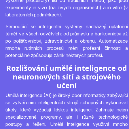
výkonné procesory) liší od tradičních metod, jako jsou
experimenty in vivo (na živých organismech) a in vitro (v
laboratorních podmínkách).
Samoučící se inteligentní systémy nacházejí uplatnění
téměř ve všech odvětvích: od průmyslu a bankovnictví až
po pojišťovnictví, zdravotnictví a obranu. Automatizace
mnoha rutinních procesů mění profesní činnosti a
potenciálně způsobuje zánik některých profesí.
Rozlišování umělé inteligence od
neuronových sítí a strojového
učení
Umělá inteligence (AI) je široký obor informatiky zabývající
se vytvářením inteligentních strojů schopných vykonávat
úkoly, které vyžadují lidskou inteligenci. Zahrnuje nejen
specializované programy, ale i různé technologické
postupy a řešení. Umělá inteligence využívá mnoho