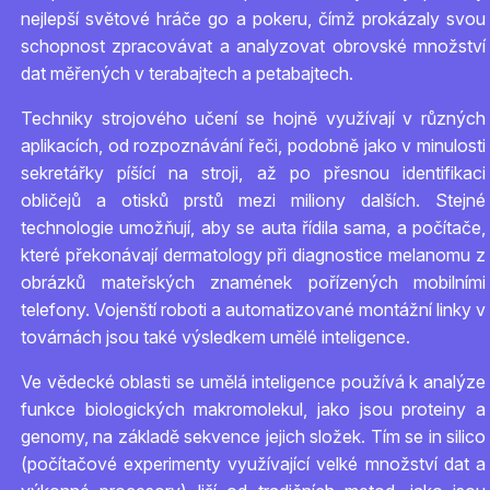
nejlepší světové hráče go a pokeru, čímž prokázaly svou
schopnost zpracovávat a analyzovat obrovské množství
dat měřených v terabajtech a petabajtech.
Techniky strojového učení se hojně využívají v různých
aplikacích, od rozpoznávání řeči, podobně jako v minulosti
sekretářky píšící na stroji, až po přesnou identifikaci
obličejů a otisků prstů mezi miliony dalších. Stejné
technologie umožňují, aby se auta řídila sama, a počítače,
které překonávají dermatology při diagnostice melanomu z
obrázků mateřských znamének pořízených mobilními
telefony. Vojenští roboti a automatizované montážní linky v
továrnách jsou také výsledkem umělé inteligence.
Ve vědecké oblasti se umělá inteligence používá k analýze
funkce biologických makromolekul, jako jsou proteiny a
genomy, na základě sekvence jejich složek. Tím se in silico
(počítačové experimenty využívající velké množství dat a