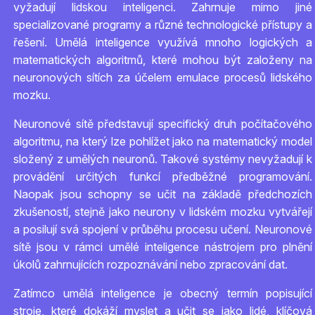
vyžadují lidskou inteligenci. Zahrnuje mimo jiné
specializované programy a různé technologické přístupy a
řešení. Umělá inteligence využívá mnoho logických a
matematických algoritmů, které mohou být založeny na
neuronových sítích za účelem emulace procesů lidského
mozku.
Neuronové sítě představují specifický druh počítačového
algoritmu, na který lze pohlížet jako na matematický model
složený z umělých neuronů. Takové systémy nevyžadují k
provádění určitých funkcí předběžné programování.
Naopak jsou schopny se učit na základě předchozích
zkušeností, stejně jako neurony v lidském mozku vytvářejí
a posilují svá spojení v průběhu procesu učení. Neuronové
sítě jsou v rámci umělé inteligence nástrojem pro plnění
úkolů zahrnujících rozpoznávání nebo zpracování dat.
Zatímco umělá inteligence je obecný termín popisující
stroje, které dokáží myslet a učit se jako lidé, klíčová