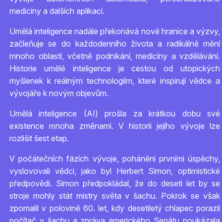
medicíny a dalších aplikací.
Umělá inteligence nadále překonává nové hranice a výzvy,
začleňuje se do každodenního života a radikálně mění
mnoho oblastí, včetně podnikání, medicíny a vzdělávání.
Historie umělé inteligence je cestou od utopických
myšlenek k reálným technologiím, které inspirují vědce a
vývojáře k novým objevům.
Umělá inteligence (AI) prošla za krátkou dobu své
existence mnoha změnami. V historii jejího vývoje lze
rozlišit šest etap.
V počátečních fázích vývoje, poháněni prvními úspěchy,
vyslovovali vědci, jako byl Herbert Simon, optimistické
předpovědi. Simon předpokládal, že do deseti let by se
stroje mohly stát mistry světa v šachu. Pokrok se však
zpomalil v polovině 60. let, kdy desetiletý chlapec porazil
počítač v šachu a zpráva amerického Senátu poukázala