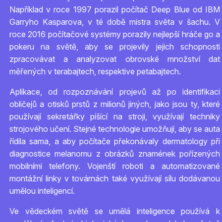
Například v roce 1997 porazil počítač Deep Blue od IBM
Garryho Kasparova, v té době mistra světa v šachu. V
roce 2016 počítačové systémy porazily nejlepší hráče go a
pokeru na světě, aby se projevily jejich schopnosti
zpracovávat a analyzovat obrovské množství dat
měřených v terabajtech, respektive petabajtech.
Aplikace, od rozpoznávání projevů až po identifikaci
obličejů a otisků prstů z milionů jiných, jako jsou ty, které
používají sekretářky píšící na stroji, využívají techniky
strojového učení. Stejné technologie umožňují, aby se auta
řídila sama, a aby počítače překonávaly dermatology při
diagnostice melanomu z obrázků znamének pořízených
mobilními telefony. Vojenští roboti a automatizované
montážní linky v továrnách také využívají sílu dodávanou
umělou inteligencí.
Ve vědeckém světě se umělá inteligence používá k