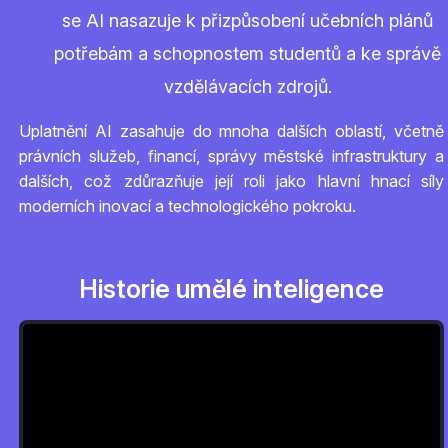
se AI nasazuje k přizpůsobení učebních plánů
potřebám a schopnostem studentů a ke správě
vzdělávacích zdrojů.
Uplatnění AI zasahuje do mnoha dalších oblastí, včetně
právních služeb, financí, správy městské infrastruktury a
dalších, což zdůrazňuje její roli jako hlavní hnací síly
moderních inovací a technologického pokroku.
Historie umělé inteligence