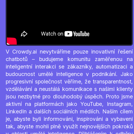
V Crowdy.ai nevytváříme pouze inovativní řešení
chatbotů – budujeme komunitu zaměřenou na
inteligentní interakci se zákazníky, automatizaci a
budoucnost umělé inteligence v podnikání. Jako
progresivní společnost věříme, že transparentnost,
vzdělávání a neustálá komunikace s našimi klienty
jsou nezbytné pro dlouhodobý úspěch. Proto jsme
aktivní na platformách jako YouTube, Instagram,
LinkedIn a dalších sociálních médiích. Naším cílem
je, abyste byli informováni, inspirováni a vybaveni
tak, abyste mohli plně využít nejnovějších pokroků
v oblasti umělé inteligence. Přihlášením k odběru