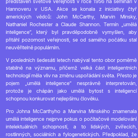
představen světové veřejnosti v roce 1956 na semináři v
Hannoveru v USA. Akce se konala z iniciativy čtyř
amerických vědců: John McCarthy, Marvin Minsky,
Nathaniel Rochester a Claude Shannon. Termín „umělá
inteligence“, který byl pravděpodobně vymyšlen, aby
přitáhl pozornost veřejnosti, se od samého počátku stal
neuvěřitelně populárním.
V posledních šedesáti letech nabýval tento obor poměrně
stabilně na významu, přičemž velká část inteligentních
technologií měla vliv na změnu uspořádání světa. Přesto je
pojem „umělá inteligence“ nesprávně interpretován,
protože je chápán jako umělá bytost s inteligencí
schopnou konkurovat nejlepšímu člověku.
Pro Johna McCarthyho a Marvina Minského znamenala
umělá inteligence nejprve pokus o počítačové modelování
intelektuálních schopností, a to lidských, zvířecích,
rostlinných, sociálních a fylogenetických. Předpoklad, že