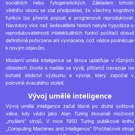
sociálních nebo fylogenetických. Základem tohoto
vědního oboru se stal předpoklad, že všechny kognitivní
funkce lze přesně popsat a programově reprodukovat.
Navzdory více než šedesátileté historii nebyla hypotéza o
reprodukovatelnosti intelektuálních funkcí počítači dosud
definitivně potvrzena ani vyvrácena, což vědce podněcuje
k novým objevům.
Moderní umělá inteligence se široce uplatňuje v různých
oblastech života a nadále se vyvíjí, přičemž navazuje na
bohaté dědictví výzkumu a vývoje, který započal v
polovině dvacátého století.
Vývoj umělé inteligence
Vývoj umělé inteligence začal těsně po druhé světové
válce, kdy vědci jako Alan Turing zkoumali možnosti
„myšlení“ strojů. V roce 1950 Turing publikoval knihu
„Computing Machines and Intelligence“ (Počítačové stroje