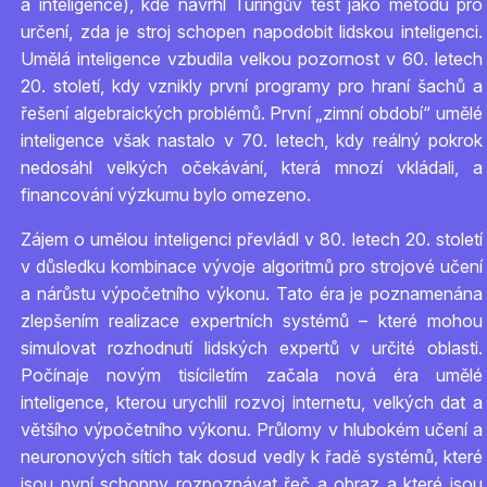
a inteligence), kde navrhl Turingův test jako metodu pro
určení, zda je stroj schopen napodobit lidskou inteligenci.
Umělá inteligence vzbudila velkou pozornost v 60. letech
20. století, kdy vznikly první programy pro hraní šachů a
řešení algebraických problémů. První „zimní období“ umělé
inteligence však nastalo v 70. letech, kdy reálný pokrok
nedosáhl velkých očekávání, která mnozí vkládali, a
financování výzkumu bylo omezeno.
Zájem o umělou inteligenci převládl v 80. letech 20. století
v důsledku kombinace vývoje algoritmů pro strojové učení
a nárůstu výpočetního výkonu. Tato éra je poznamenána
zlepšením realizace expertních systémů – které mohou
simulovat rozhodnutí lidských expertů v určité oblasti.
Počínaje novým tisíciletím začala nová éra umělé
inteligence, kterou urychlil rozvoj internetu, velkých dat a
většího výpočetního výkonu. Průlomy v hlubokém učení a
neuronových sítích tak dosud vedly k řadě systémů, které
jsou nyní schopny rozpoznávat řeč a obraz a které jsou