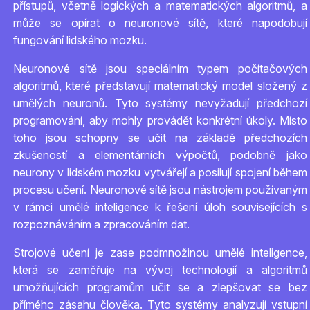
přístupů, včetně logických a matematických algoritmů, a
může se opírat o neuronové sítě, které napodobují
fungování lidského mozku.
Neuronové sítě jsou speciálním typem počítačových
algoritmů, které představují matematický model složený z
umělých neuronů. Tyto systémy nevyžadují předchozí
programování, aby mohly provádět konkrétní úkoly. Místo
toho jsou schopny se učit na základě předchozích
zkušeností a elementárních výpočtů, podobně jako
neurony v lidském mozku vytvářejí a posilují spojení během
procesu učení. Neuronové sítě jsou nástrojem používaným
v rámci umělé inteligence k řešení úloh souvisejících s
rozpoznáváním a zpracováním dat.
Strojové učení je zase podmnožinou umělé inteligence,
která se zaměřuje na vývoj technologií a algoritmů
umožňujících programům učit se a zlepšovat se bez
přímého zásahu člověka. Tyto systémy analyzují vstupní