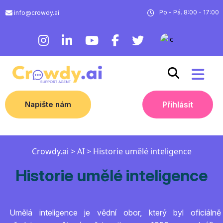
Po - Pá. 8:00 - 17:00
info@crowdy.ai
Napište nám
Přihlásit
Crowdy.ai
>
AI
>
Historie umělé inteligence
Historie umělé inteligence
Umělá inteligence je vědní obor, který byl oficiálně