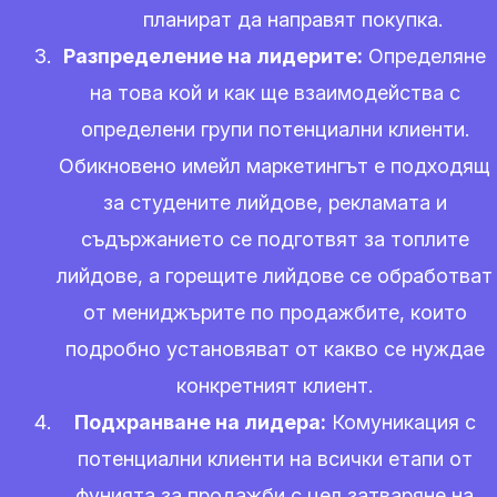
планират да направят покупка.
Разпределение на лидерите:
Определяне
на това кой и как ще взаимодейства с
определени групи потенциални клиенти.
Обикновено имейл маркетингът е подходящ
за студените лийдове, рекламата и
съдържанието се подготвят за топлите
лийдове, а горещите лийдове се обработват
от мениджърите по продажбите, които
подробно установяват от какво се нуждае
конкретният клиент.
Подхранване на лидера:
Комуникация с
потенциални клиенти на всички етапи от
фунията за продажби с цел затваряне на