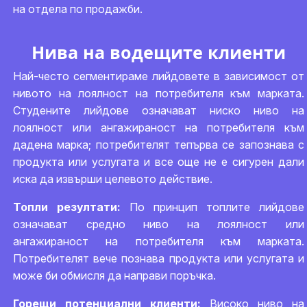
на отдела по продажби.
Нива на водещите клиенти
Най-често сегментираме лийдовете в зависимост от
нивото на лоялност на потребителя към марката.
Студените лийдове означават ниско ниво на
лоялност или ангажираност на потребителя към
дадена марка; потребителят тепърва се запознава с
продукта или услугата и все още не е сигурен дали
иска да извърши целевото действие.
Топли резултати:
По принцип топлите лийдове
означават средно ниво на лоялност или
ангажираност на потребителя към марката.
Потребителят вече познава продукта или услугата и
може би обмисля да направи поръчка.
Горещи потенциални клиенти:
Високо ниво на