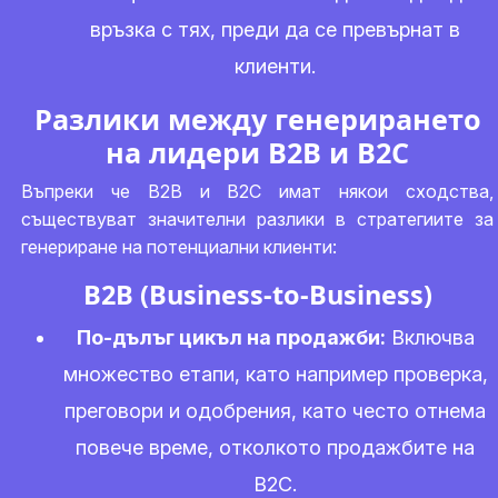
връзка с тях, преди да се превърнат в
клиенти.
Разлики между генерирането
на лидери B2B и B2C
Въпреки че B2B и B2C имат някои сходства,
съществуват значителни разлики в стратегиите за
генериране на потенциални клиенти:
B2B (Business-to-Business)
По-дълъг цикъл на продажби:
Включва
множество етапи, като например проверка,
преговори и одобрения, като често отнема
повече време, отколкото продажбите на
B2C.