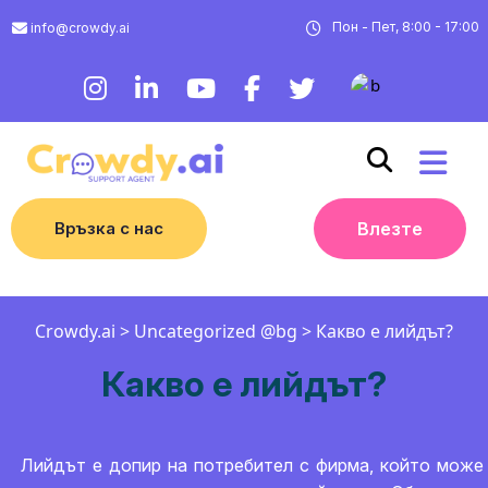
Пон - Пет, 8:00 - 17:00
info@crowdy.ai
Връзка с нас
Влезте
Crowdy.ai
>
Uncategorized @bg
>
Какво е лийдът?
Какво е лийдът?
Лийдът е допир на потребител с фирма, който може