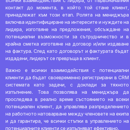
Всички взаимодействия с лидера, от първоначалния
контакт до момента, в който той стане клиент,
принадлежат към този етап. Ролята на мениджъра
включва идентифициране на интересите и нуждите на
лидера, изготвяне на предложения, обсъждане на
потенциални възможности за сътрудничество и в
крайна сметка изготвяне на договор и/или издаване
на фактура. След като договорът и фактурата бъдат
издадени, лидерът се превръща в клиент.
Важно е всички взаимодействия с потенциални
клиенти да бъдат своевременно регистрирани в CRM
системата като задачи, с доклади за тяхното
изпълнение. Това позволява на мениджъра да
проследява в реално време състоянието на всеки
потенциален клиент, да управлява разпределението
на работното натоварване между членовете на екипа
и да гарантира, че всички стъпки в управлението на
потенциалните клиенти се изпълняват ефективно.