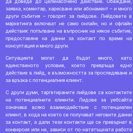
да доведе до целенасочено действие. Обаждане,
заявка, коментар, харесване или абонамент – и много
други събития – говорят за лийдове. Лийдовете в
маркетинга включват не само онлайн, но и офлайн
действия: попълване на въпросник на някое събитие,
предоставяне на данни за контакт по време на
консултация и много други.
Ситуациите могат да бъдат много, като
единственото условие, което превръща едно
действие в лийд, е възможността за проследяване и
за връзка с потенциалния клиент.
С други думи, таргетираните лийдове са контактите
на потенциалните клиенти. Лидове за уебсайта
означава всяко взаимодействие с потенциален
клиент, в хода на което се получават неговите данни
за контакт, а дали тези контакти ще се превърнат в
конверсия или не, зависи от по-нататъшната работа