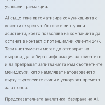
успешни транзакции.
AI също така автоматизира комуникацията с
клиентите чрез чатботове и виртуални
асистенти, което позволява на компаниите да
останат в контакт с потенциални клиенти 24/7.
Тези инструменти могат да отговарят на
въпроси, да събират информация за клиентите
и да препращат запитванията към съответните
мениджъри, като намаляват натоварването
върху търговските екипи и ускоряват времето
за отговор.
Предсказателната аналитика, базирана на AI,