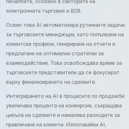
печалбите, особено в секторите на
електронната търговия и B2B.
Освен това AI автоматизира рутинните задачи
за търговските мениджъри, като попълване на
клиентски профили, генериране на отчети и
предлагане на оптимални стратегии за
взаимодействие. Това освобождава време за
търговските представители да се фокусират
върху финализирането на сделките.
Интегрирането на AI в процесите по продажби
увеличава процента на конверсия, съкращава
цикъла на сделките и намалява разходите за
привличане на клиенти. Използвайки AI,