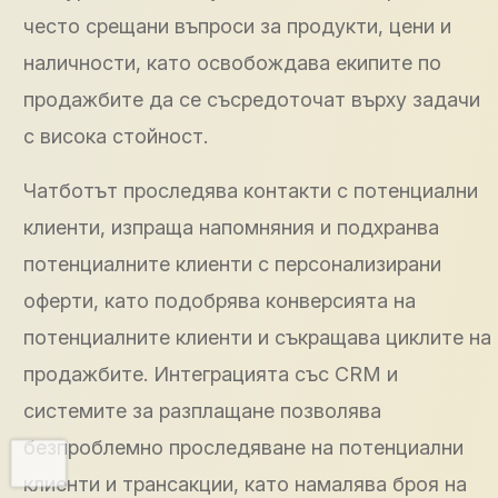
често срещани въпроси за продукти, цени и
наличности, като освобождава екипите по
продажбите да се съсредоточат върху задачи
с висока стойност.
Чатботът проследява контакти с потенциални
клиенти, изпраща напомняния и подхранва
потенциалните клиенти с персонализирани
оферти, като подобрява конверсията на
потенциалните клиенти и съкращава циклите на
продажбите. Интеграцията със CRM и
системите за разплащане позволява
безпроблемно проследяване на потенциални
клиенти и трансакции, като намалява броя на