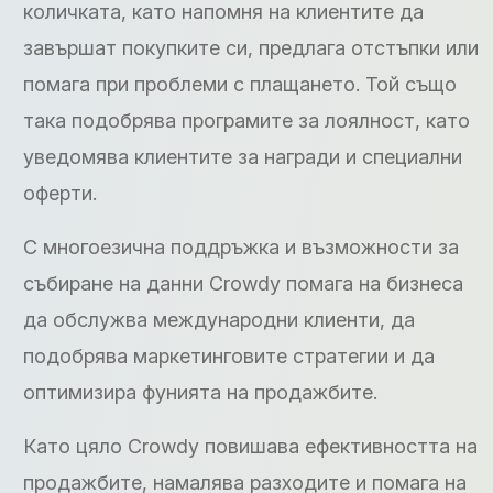
количката, като напомня на клиентите да
завършат покупките си, предлага отстъпки или
помага при проблеми с плащането. Той също
така подобрява програмите за лоялност, като
уведомява клиентите за награди и специални
оферти.
С многоезична поддръжка и възможности за
събиране на данни Crowdy помага на бизнеса
да обслужва международни клиенти, да
подобрява маркетинговите стратегии и да
оптимизира фунията на продажбите.
Като цяло Crowdy повишава ефективността на
продажбите, намалява разходите и помага на