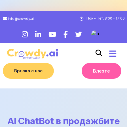
Пон - Пет, 8:00 - 17:00
info@crowdy.ai
Връзка с нас
Влезте
AI ChatBot в продажбите