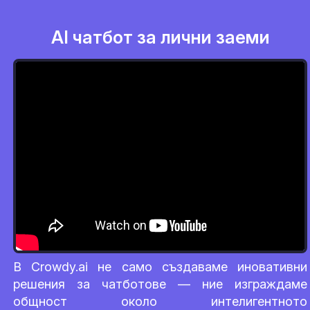
AI чатбот за лични заеми
В Crowdy.ai не само създаваме иновативни
решения за чатботове — ние изграждаме
общност около интелигентното