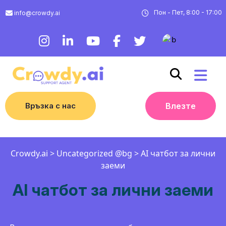
Пон - Пет, 8:00 - 17:00
info@crowdy.ai
Връзка с нас
Влезте
Crowdy.ai
>
Uncategorized @bg
>
AI чатбот за лични
заеми
AI чатбот за лични заеми