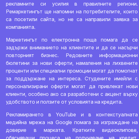
рекламните си усилия в правилните региони.
Ремаркетингът ще напомни на потребителите, които
са посетили сайта, но не са направили заявка за
компанията.
Маркетингът по електронна поща помага да се
задържи вниманието на клиентите и да се насърчи
повторният бизнес. Редовните информационни
бюлетини за нови оферти, намаления на лихвените
проценти или специални промоции могат да помогнат
за поддържане на интереса. Студените имейли с
персонализирани оферти могат да привлекат нови
клиенти, особено ако са разработени с акцент върху
удобството и ползите от условията на кредита.
Рекламирането в YouTube и в контекстуалната
медийна мрежа на Google помага за изграждане на
доверие в марката. Кратките видеоклипове,
обясняващи процеса на получаване на кредит,