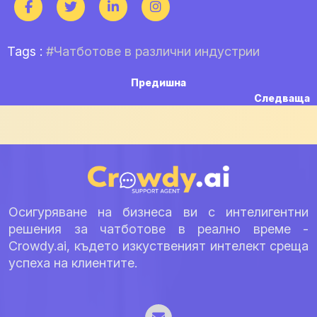
Tags :
#Чатботове в различни индустрии
Навигация
Previous
Предишна
post:
N
Следваща
p
Осигуряване на бизнеса ви с интелигентни
решения за чатботове в реално време -
Crowdy.ai, където изкуственият интелект среща
успеха на клиентите.