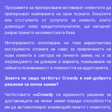
Програмите за препоръчване мотивират клиентите да
препоръчват компанията на свои познати. Бонусите
или отстъпките от услугите за клиенти, които
довеждат нови кредитополучатели, ще насърчат
разрастването на клиентската база.
Интегрираното използване на тези маркетингови
инструменти спомага не само за привличането на
нови клиенти в сектора на личните заеми, но и за
изграждането на доверие в марката, повишаване на
нейната познаваемост и лоялността на аудиторията.
Знаете ли защо чатботът Crowdy е най-доброто
решение за лични заеми?
Чатботовете на
Crowdy
са идеалното решение за
доставчиците на лични заеми поради способността
им да автоматизират взаимодействието с клиентите,