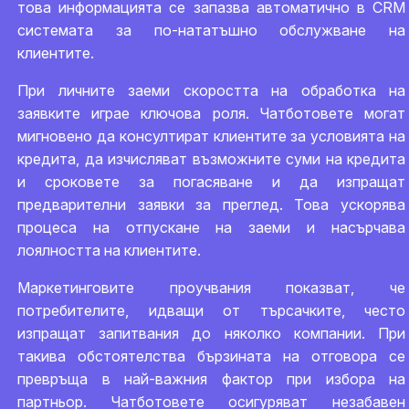
това информацията се запазва автоматично в CRM
системата за по-нататъшно обслужване на
клиентите.
При личните заеми скоростта на обработка на
заявките играе ключова роля. Чатботовете могат
мигновено да консултират клиентите за условията на
кредита, да изчисляват възможните суми на кредита
и сроковете за погасяване и да изпращат
предварителни заявки за преглед. Това ускорява
процеса на отпускане на заеми и насърчава
лоялността на клиентите.
Маркетинговите проучвания показват, че
потребителите, идващи от търсачките, често
изпращат запитвания до няколко компании. При
такива обстоятелства бързината на отговора се
превръща в най-важния фактор при избора на
партньор. Чатботовете осигуряват незабавен