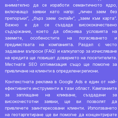
внимателно да се изработи семантичното ядро,
включващо заявки като напр: „личен заем без
препоръки“, „бърз заем онлайн“, „заем към карта“.
Важно е да се създаде висококачествено
съдържание, което да обяснява условията на
заемите, особеностите на погасяването и
предимствата на компанията. Раздел с често
задавани въпроси (FAQ) и калкулатор за изчисляване
на кредита ще повишат доверието на посетителите.
Местната SEO оптимизация също ще помогне за
привличане на клиенти в определени региони.
Контекстната реклама в Google Ads е един от най-
ефективните инструменти в тази област. Кампаниите
за заплащане на кликване, създадени за
високочестотни заявки, ще ви позволят да
привлечете заинтересовани клиенти. Използването
на геотаргетиране ще ви помогне да концентрирате