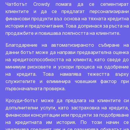
Чатботът Crowdy помага да се сегментират
клиентите и да се предлагат персонализирани
финансови продукти въз основа на тяхната кредитна
история и предпочитания. Това допринася за ръста на
продажбите и повишава лоялността на клиентите.
Благодарение на автоматизираното събиране на
данни ботът може да направи предварителна оценка
на кредитоспособността на клиента, като сведе до
минимум рисковете и ускори процеса на одобрение
на кредита. Това намалява тежестта върху
служителите и елиминира човешкия фактор при
първоначалната проверка.
Кроуди-ботът може да предлага на клиентите си
допълнителни услуги, като застраховка на кредита,
финансови консултации или продукти за подобряване
на кредитната им история. По този начин се
увеличава средният чек и се разширява обхватът на