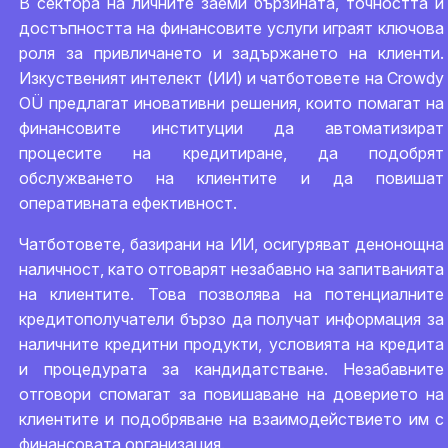
В сектора на личните заеми бързината, точността и
достъпността на финансовите услуги играят ключова
роля за привличането и задържането на клиенти.
Изкуственият интелект (ИИ) и чатботовете на Crowdy
OÜ предлагат иновативни решения, които помагат на
финансовите институции да автоматизират
процесите на кредитиране, да подобрят
обслужването на клиентите и да повишат
оперативната ефективност.
Чатботовете, базирани на ИИ, осигуряват денонощна
наличност, като отговарят незабавно на запитванията
на клиентите. Това позволява на потенциалните
кредитополучатели бързо да получат информация за
наличните кредитни продукти, условията на кредита
и процедурата за кандидатстване. Незабавните
отговори спомагат за повишаване на доверието на
клиентите и подобряване на взаимодействието им с
финансовата организация.