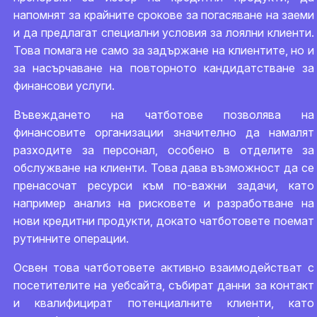
напомнят за крайните срокове за погасяване на заеми
и да предлагат специални условия за лоялни клиенти.
Това помага не само за задържане на клиентите, но и
за насърчаване на повторното кандидатстване за
финансови услуги.
Въвеждането на чатботове позволява на
финансовите организации значително да намалят
разходите за персонал, особено в отделите за
обслужване на клиенти. Това дава възможност да се
пренасочат ресурси към по-важни задачи, като
например анализ на рисковете и разработване на
нови кредитни продукти, докато чатботовете поемат
рутинните операции.
Освен това чатботовете активно взаимодействат с
посетителите на уебсайта, събират данни за контакт
и квалифицират потенциалните клиенти, като