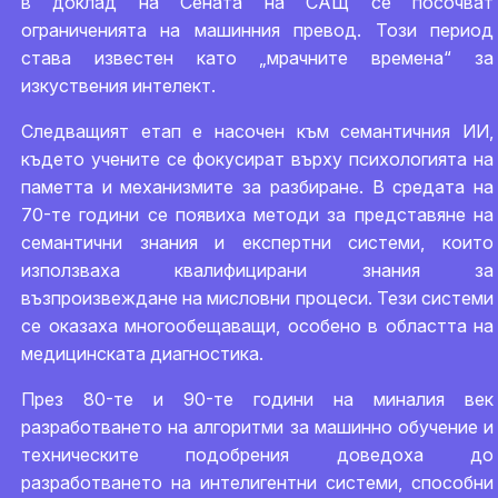
в доклад на Сената на САЩ се посочват
ограниченията на машинния превод. Този период
става известен като „мрачните времена“ за
изкуствения интелект.
Следващият етап е насочен към семантичния ИИ,
където учените се фокусират върху психологията на
паметта и механизмите за разбиране. В средата на
70-те години се появиха методи за представяне на
семантични знания и експертни системи, които
използваха квалифицирани знания за
възпроизвеждане на мисловни процеси. Тези системи
се оказаха многообещаващи, особено в областта на
медицинската диагностика.
През 80-те и 90-те години на миналия век
разработването на алгоритми за машинно обучение и
техническите подобрения доведоха до
разработването на интелигентни системи, способни