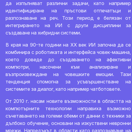
да изпълняват различни задачи, като например
идентифициране на пръстови отпечатъци и
разпознаване на реч. Този период е белязан от
интегрирането на ИИ с други дисциплини за
създаване на хибридни системи.
В края на 90-те години на ХХ век ИИ започна да се
комбинира с роботиката и интерфейса човек-машина,
което доведе до създаването на афективни
компютри, насочени към анализиране и
възпроизвеждане на човешките емоции. Тази
тенденция спомогна за усъвършенстване на
системите за диалог, като например чатботовете.
От 2010 г. насам новите възможности в областта на
компютърните технологии направиха възможно
съчетаването на големи обеми от данни с техники за
дълбоко обучение, основани на изкуствени невронни
мрежи. Напредъкът в области като разпознаване на