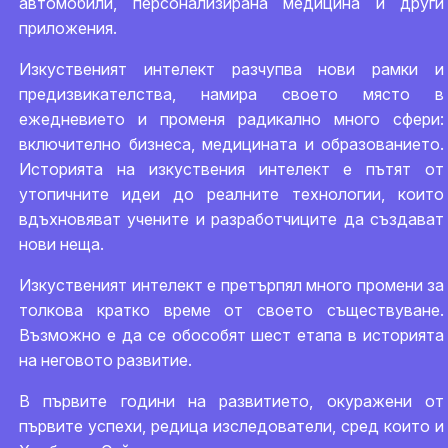
автомобили, персонализирана медицина и други
приложения.
Изкуственият интелект разчупва нови рамки и
предизвикателства, намира своето място в
ежедневието и променя радикално много сфери:
включително бизнеса, медицината и образованието.
Историята на изкуствения интелект е пътят от
утопичните идеи до реалните технологии, които
вдъхновяват учените и разработчиците да създават
нови неща.
Изкуственият интелект е претърпял много промени за
толкова кратко време от своето съществуване.
Възможно е да се обособят шест етапа в историята
на неговото развитие.
В първите години на развитието, окуражени от
първите успехи, редица изследователи, сред които и