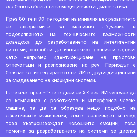
особено в областта на медицинската диагностика.
През 80-те и 90-те години на миналия век развитието
на алгоритмите за машинно обучение и
подобряването на техническите възможности
доведоха до разработването на интелигентни
системи, способни да изпълняват различни задачи,
като например идентифициране на пръстови
отпечатъци и разпознаване на реч. Периодът е
белязан от интегрирането на ИИ в други дисциплини
за създаването на хибридни системи.
По-късно през 90-те години на ХХ век ИИ започна да
се комбинира с роботиката и интерфейса човек-
машина, за да се образува нещо подобно на
афективните изчисления, които анализират и след
това възпроизвеждат човешките емоции; това
помогна за разработването на системи за диалог