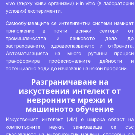
vivo (върху живи организми) и in vitro (в лабораторни
условия) експерименти.
Самообучаващите се интелигентни системи намират
приложение в почти всички сектори: от
промишлеността и банковото дело до
застраховането, здравеопазването и отбраната.
Автоматизацията на много рутинни процеси
трансформира професионалните дейности и
потенциално води до изчезване на някои професии.
Разграничаване на
изкуствения интелект от
невронните мрежи и
машинното обучение
Изкуственият интелект (ИИ) е широка област на
компютърните науки, занимаваща се със
създаването на интелигентни машини, способни да