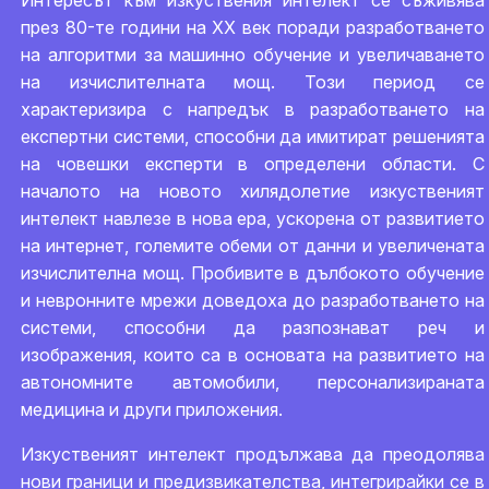
Интересът към изкуствения интелект се съживява
през 80-те години на ХХ век поради разработването
на алгоритми за машинно обучение и увеличаването
на изчислителната мощ. Този период се
характеризира с напредък в разработването на
експертни системи, способни да имитират решенията
на човешки експерти в определени области. С
началото на новото хилядолетие изкуственият
интелект навлезе в нова ера, ускорена от развитието
на интернет, големите обеми от данни и увеличената
изчислителна мощ. Пробивите в дълбокото обучение
и невронните мрежи доведоха до разработването на
системи, способни да разпознават реч и
изображения, които са в основата на развитието на
автономните автомобили, персонализираната
медицина и други приложения.
Изкуственият интелект продължава да преодолява
нови граници и предизвикателства, интегрирайки се в