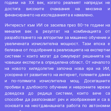
години на ХХ век, когато реалният напредък не
достига високите очаквания на мнозина и
финансирането на изследванията е намалено.
Интересът към ИИ се засилва през 80-те години на
миналия век в резултат на комбинацията от
разработването на алгоритми за машинно обучение и
увеличената изчислителна мощност. Тази епоха е
белязана от подобрения в реализацията на експертни
системи – които могат да симулират решенията на
човешки експерти в определена област. От началото
на новото хилядолетие започна нова ера на ИИ,
ускорена от развитието на интернет, големите данни
и по-голямата изчислителна мощ. Досегашните
пробиви в дълбокото обучение и невронните мрежи
доведоха до редица системи, които вече са
способни да разпознават реч и изображения и са в
основата на неотдавнашната работа по автономни