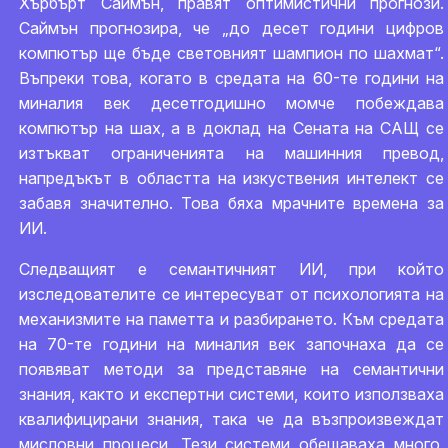
Хърбърт Саймън, правят оптимистични прогнози.
Саймън прогнозира, че „до десет години цифров
компютър ще бъде световният шампион по шахмат“.
Въпреки това, когато в средата на 60-те години на
миналия век десетгодишно момче побеждава
компютър на шах, а в доклад на Сената на САЩ се
изтъкват ограниченията на машинния превод,
напредъкът в областта на изкуствения интелект се
забавя значително. Това бяха мрачните времена за
ИИ.
Следващият е семантичният ИИ, при който
изследователите се интересуват от психологията на
механизмите на паметта и разбирането. Към средата
на 70-те години на миналия век започнаха да се
появяват методи за представяне на семантични
знания, както и експертни системи, които използваха
квалифицирани знания, така че да възпроизвеждат
мисловни процеси. Тези системи обещаваха много,