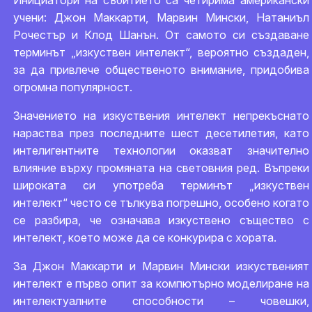
Инициатори на събитието са четирима американски
учени: Джон Маккарти, Марвин Мински, Натаниъл
Рочестър и Клод Шанън. От самото си създаване
терминът „изкуствен интелект“, вероятно създаден,
за да привлече общественото внимание, придобива
огромна популярност.
Значението на изкуствения интелект непрекъснато
нараства през последните шест десетилетия, като
интелигентните технологии оказват значително
влияние върху промяната на световния ред. Въпреки
широката си употреба терминът „изкуствен
интелект“ често се тълкува погрешно, особено когато
се разбира, че означава изкуствено същество с
интелект, което може да се конкурира с хората.
За Джон Маккарти и Марвин Мински изкуственият
интелект е първо опит за компютърно моделиране на
интелектуалните способности – човешки,