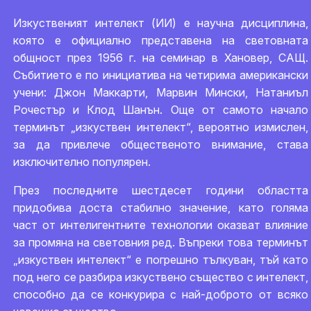
Изкуственият интелект (ИИ) е научна дисциплина,
която е официално представена на световната
общност през 1956 г. на семинар в Хановер, САЩ.
Събитието е по инициатива на четирима американски
учени: Джон Маккарти, Марвин Мински, Натаниъл
Рочестър и Клод Шанън. Още от самото начало
терминът „изкуствен интелект“, вероятно измислен,
за да привлече общественото внимание, става
изключително популярен.
През последните шестдесет години областта
придобива доста стабилно значение, като голяма
част от интелигентните технологии оказват влияние
за промяна на световния ред. Въпреки това терминът
„изкуствен интелект“ е погрешно тълкуван, тъй като
под него се разбира изкуствено същество с интелект,
способно да се конкурира с най-доброто от всяко