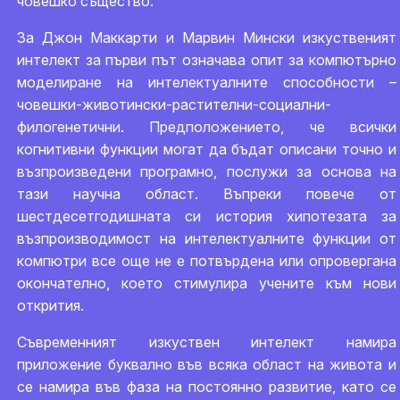
човешко същество.
За Джон Маккарти и Марвин Мински изкуственият
интелект за първи път означава опит за компютърно
моделиране на интелектуалните способности –
човешки-животински-растителни-социални-
филогенетични. Предположението, че всички
когнитивни функции могат да бъдат описани точно и
възпроизведени програмно, послужи за основа на
тази научна област. Въпреки повече от
шестдесетгодишната си история хипотезата за
възпроизводимост на интелектуалните функции от
компютри все още не е потвърдена или опровергана
окончателно, което стимулира учените към нови
открития.
Съвременният изкуствен интелект намира
приложение буквално във всяка област на живота и
се намира във фаза на постоянно развитие, като се