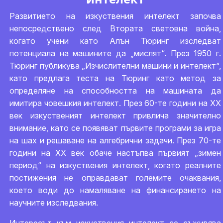
Развитието на изкуствения интелект започва
непосредствено след Втората световна война,
когато учени като Алън Тюринг изследват
потенциала на машините да „мислят“. През 1950 г.
Тюринг публикува „Изчислителни машини и интелект“,
като предлага теста на Тюринг като метод за
определяне на способността на машината да
имитира човешкия интелект. През 60-те години на ХХ
век изкуственият интелект привлича значително
внимание, като се появяват първите програми за игра
на шах и решаване на алгебрични задачи. През 70-те
години на ХХ век обаче настъпва първият „зимен
период“ на изкуствения интелект, когато реалните
постижения не оправдават големите очаквания,
което води до намаляване на финансирането на
научните изследвания.