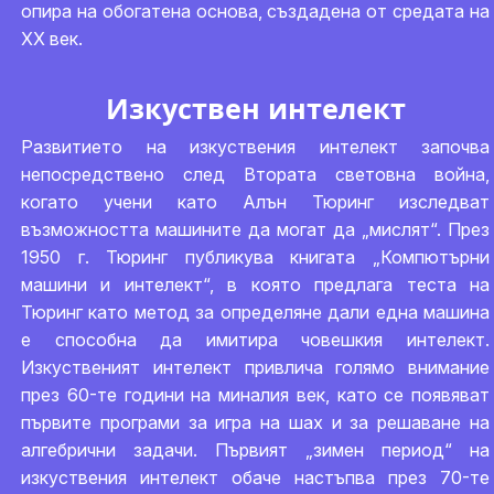
опира на обогатена основа, създадена от средата на
ХХ век.
Изкуствен интелект
Развитието на изкуствения интелект започва
непосредствено след Втората световна война,
когато учени като Алън Тюринг изследват
възможността машините да могат да „мислят“. През
1950 г. Тюринг публикува книгата „Компютърни
машини и интелект“, в която предлага теста на
Тюринг като метод за определяне дали една машина
е способна да имитира човешкия интелект.
Изкуственият интелект привлича голямо внимание
през 60-те години на миналия век, като се появяват
първите програми за игра на шах и за решаване на
алгебрични задачи. Първият „зимен период“ на
изкуствения интелект обаче настъпва през 70-те