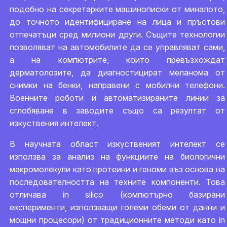
подобно на секретарките машинописки от миналото,
до точното идентифициране на лица и пръстови
отпечатъци сред милиони други. Същите технологии
позволяват на автомобилите да се управляват сами,
а на компютрите, които превъзхождат
дерматолозите, да диагностицират меланома от
снимки на бенки, направени с мобилни телефони.
Военните роботи и автоматизираните линии за
сглобяване в заводите също са резултат от
изкуствения интелект.
В научната област изкуственият интелект се
използва за анализ на функциите на биологични
макромолекули като протеини и геноми въз основа на
последователността на техните компоненти. Това
отличава in silico (компютърно базирани
експерименти, използващи големи обеми от данни и
мощни процесори) от традиционните методи като in