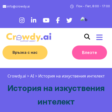
Пон - Пет, 8:00 - 17:00
info@crowdy.ai
Връзка с нас
Влезте
Crowdy.ai
>
AI
>
История на изкуствения интелект
История на изкуствения
интелект