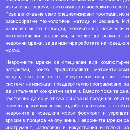
изпълняват задачи, които изискват човешки интелект.
Това включва не само специализирани програми, но и
разнообразни технологични методи и решения. ИИ
използва много подходи, включително логически и
математически алгоритми, и може да разчита на
невронни мрежи, за да имитира работата на човешкия
мозък.
Невронните мрежи са специален вид компютърни
алгоритми, които представляват математически
модел, състоящ се от изкуствени неврони. Тези
системи не изискват предварително програмиране, за
да изпълняват конкретни задачи. Вместо това те са в
състояние да се учат въз основа на предишен опит и
елементарни изчисления, подобно на начина, по който
невроните в човешкия мозък формират и укрепват
връзки в процеса на обучение. Невронните мрежи са
инструмент, използван в изкуствения интелект за