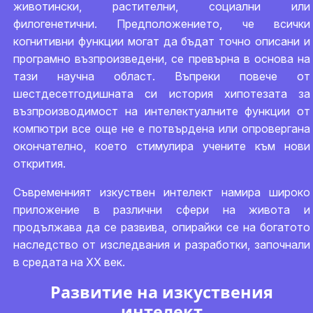
животински, растителни, социални или
филогенетични. Предположението, че всички
когнитивни функции могат да бъдат точно описани и
програмно възпроизведени, се превърна в основа на
тази научна област. Въпреки повече от
шестдесетгодишната си история хипотезата за
възпроизводимост на интелектуалните функции от
компютри все още не е потвърдена или опровергана
окончателно, което стимулира учените към нови
открития.
Съвременният изкуствен интелект намира широко
приложение в различни сфери на живота и
продължава да се развива, опирайки се на богатото
наследство от изследвания и разработки, започнали
в средата на ХХ век.
Развитие на изкуствения
интелект