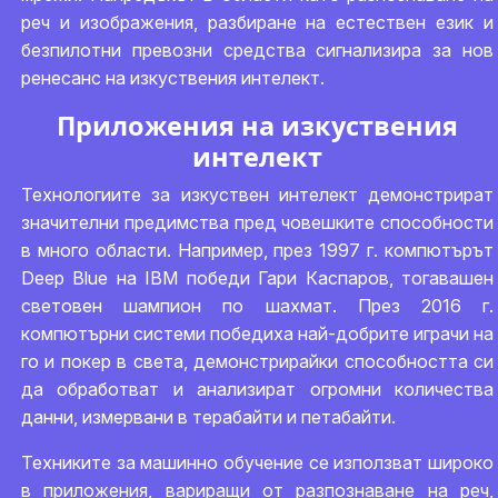
реч и изображения, разбиране на естествен език и
безпилотни превозни средства сигнализира за нов
ренесанс на изкуствения интелект.
Приложения на изкуствения
интелект
Технологиите за изкуствен интелект демонстрират
значителни предимства пред човешките способности
в много области. Например, през 1997 г. компютърът
Deep Blue на IBM победи Гари Каспаров, тогавашен
световен шампион по шахмат. През 2016 г.
компютърни системи победиха най-добрите играчи на
го и покер в света, демонстрирайки способността си
да обработват и анализират огромни количества
данни, измервани в терабайти и петабайти.
Техниките за машинно обучение се използват широко
в приложения, вариращи от разпознаване на реч,