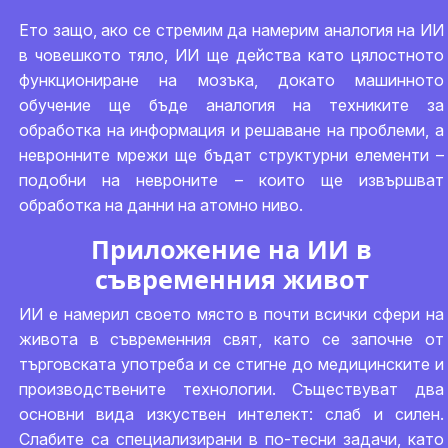
Ето защо, ако се стремим да намерим аналогия на ИИ
в човешкото тяло, ИИ ще действа като цялостното
функциониране на мозъка, докато машинното
обучение ще бъде аналогия на техниките за
обработка на информация и решаване на проблеми, а
невронните мрежи ще бъдат структурни елементи –
подобни на невроните – които ще извършват
обработка на данни на атомно ниво.
Приложение на ИИ в
съвременния живот
ИИ е намерил своето място в почти всички сфери на
живота в съвременния свят, като се започне от
търговската употреба и се стигне до медицинските и
производствените технологии. Съществуват два
основни вида изкуствен интелект: слаб и силен.
Слабите са специализирани в по-тесни задачи, като