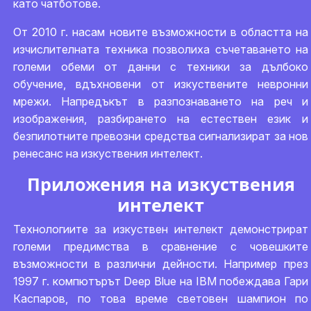
като чатботове.
От 2010 г. насам новите възможности в областта на
изчислителната техника позволиха съчетаването на
големи обеми от данни с техники за дълбоко
обучение, вдъхновени от изкуствените невронни
мрежи. Напредъкът в разпознаването на реч и
изображения, разбирането на естествен език и
безпилотните превозни средства сигнализират за нов
ренесанс на изкуствения интелект.
Приложения на изкуствения
интелект
Технологиите за изкуствен интелект демонстрират
големи предимства в сравнение с човешките
възможности в различни дейности. Например през
1997 г. компютърът Deep Blue на IBM побеждава Гари
Каспаров, по това време световен шампион по