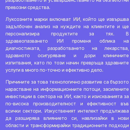
разработването и усъвършенстването на безпилотни
превозни средства.
Луксозните марки включват ИИ, който ще извършва
задълбочен анализ на нуждите на клиентите и ще
персонализира продуктите за тях. В
здравеопазването ИИ променя облика на
диагностиката, разработването на лекарства,
здравното осигуряване и дори клиничните
изпитвания, като по този начин превръща здравните
услуги в много по-точно и ефективно дело.
Причините за това технологично развитие са бързото
нарастване на информационните потоци, засилените
инвестиции в сектора на ИИ, както и изискванията за
по-висока производителност и ефективност във
всички сектори. Изкуственият интелект продължава
да разширява влиянието си, навлизайки в нови
области и трансформирайки традиционните подходи