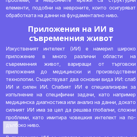
проблеми, а невронните мрежи са структурни
елементи, подобни на невроните, които осигуряват
обработката на данни на фундаментално ниво.
Приложения на ИИ в
съвременния живот
Изкуственият интелект (ИИ) е намерил широко
приложение в много различни области на
съвременния живот, вариращи от търговски
приложения до медицински и производствени
технологии. Съществуват два основни вида ИИ: слаб
ИИ и силен ИИ. Слабият ИИ е специализиран за
изпълнение на специфични задачи, като например
медицинска диагностика или анализ на данни, докато
силният ИИ има за цел да решава глобални, сложни
проблеми, като имитира човешкия интелект на по-
дълбоко ниво.