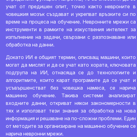
учат от предишен опит, точно както невроните в
човешкия мозък създават и укрепват връзките си по
време на процеса на обучение. Невронните мрежи са
инструменти в рамките на изкуствения интелект за
изпълнение на задачи, свързани с разпознаване или
обработка на данни.
Докато ИИ е общият термин, описващ машини, които
могат да мислят и да се учат като хората, ключовата
подгрупа на ИИ, отнасяща се до технологиите и
алгоритмите, които карат програмите да се учат и
усъвършенстват без човешка намеса, се нарича
машинно обучение. Такива системи анализират
входните данни, откриват някои закономерности в
тях и използват тези знания за обработка на нова
информация и решаване на по-сложни проблеми. Един
от методите за организиране на машинно обучение се
нарича невронни мрежи.