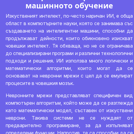
машинното обучение
Изкуственият интелект, по-често наричан ИИ, е обща
област в компютърните науки, която се занимава със
създаването на интелигентни машини, способни да
продължават дейности, които обикновено изискват
човешки интелект. Тя обхваща, но не се ограничава
до специализирани програми и различни технологични
подходи и решения. ИИ използва много логически и
математически алгоритми, които могат да се
основават на невронни мрежи с цел да се емулират
процесите в човешкия мозък.
Невронните мрежи представляват специфичен вид
компютърен алгоритъм, който може да се разглежда
като математически модел, съставен от изкуствени
неврони. Такива системи не се нуждаят от
предварително програмиране, за да изпълняват
определени функции. Напротив, те са способни да се