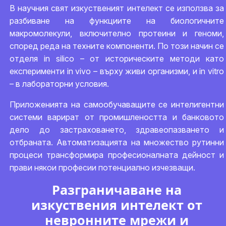
В научния свят изкуственият интелект се използва за
разбиване на функциите на биологичните
макромолекули, включително протеини и геноми,
според реда на техните компоненти. По този начин се
отделя in silico – от историческите методи като
експерименти in vivo – върху живи организми, и in vitro
– в лабораторни условия.
Приложенията на самообучаващите се интелигентни
системи варират от промишлеността и банковото
дело до застраховането, здравеопазването и
отбраната. Автоматизацията на множество рутинни
процеси трансформира професионалната дейност и
прави някои професии потенциално изчезващи.
Разграничаване на
изкуствения интелект от
невронните мрежи и