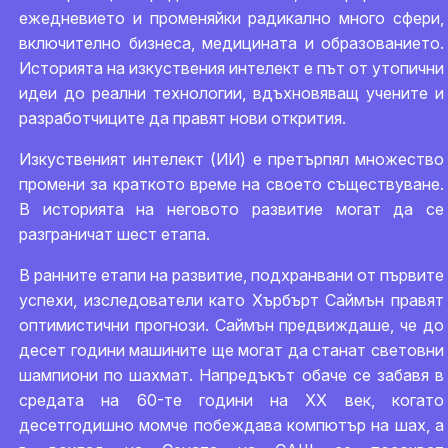
ежедневието и променяйки радикално много сфери,
включително бизнеса, медицината и образованието.
Историята на изкуствения интелект е път от утопични
идеи до реални технологии, вдъхновяващ учените и
разработчиците да правят нови открития.
Изкуственият интелект (ИИ) е претърпял множество
промени за краткото време на своето съществуване.
В историята на неговото развитие могат да се
разграничат шест етапа.
В ранните етапи на развитие, подхранвани от първите
успехи, изследователи като Хърбърт Саймън правят
оптимистични прогнози. Саймън предвиждаше, че до
десет години машините ще могат да станат световни
шампиони по шахмат. Напредъкът обаче се забавя в
средата на 60-те години на ХХ век, когато
десетгодишно момче побеждава компютър на шах, а