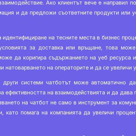
заимодействие. Ако клиентът вече е направил по
ация и да предложи съответните продукти или ус
а идентифициране на тесните места в бизнес проце
 условията за доставка или връщане, това може
може да коригира съдържанието на уеб ресурса и
и натоварването на операторите и да се увеличи 
 други системи чатботът може автоматично да
 за ефективността на взаимодействията и да дава
зването на чатбот не само в инструмент за комуни
и, като помага на компанията да увеличи процен