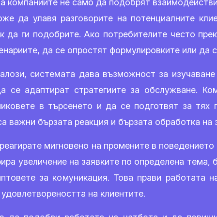
а компаниите не само да подобрят взаимодействие
же да улавя разговорите на потенциалните клие
к да ги подобрите. Ако потребителите често прек
ценариите, да се опростят формулировките или да 
алози, системата дава възможност за изучаване 
да се адаптират стратегиите за обслужване. Ко
иковете в търсенето и да се подготвят за тях 
са важни бързата реакция и бързата обработка на 
 реагирате мигновено на промените в поведението 
рира увеличение на заявките по определена тема,
иптовете за комуникация. Това прави работата н
 удовлетвореността на клиентите.