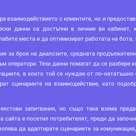
а взаимодействието с клиентите, но и предостав
ески данни са достъпни в личния ви кабинет,
лабите места и да оптимизират работата на бота, 
я за броя на диалозите, средната продължително
към оператори. Тези данни помагат да се разбере 
уациите, в които той се нуждае от по-нататъшно 
рат сценариите на взаимодействие, като подоб
екстови запитвания, но също така взема предв
 сайта е посетил потребителят, преди да започне
зволява да адаптирате сценариите за комуникация