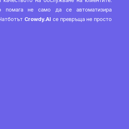
 качеството на обслужване на клиентите.
то помага не само да се автоматизира
 Чатботът
Crowdy.AI
се превръща не просто