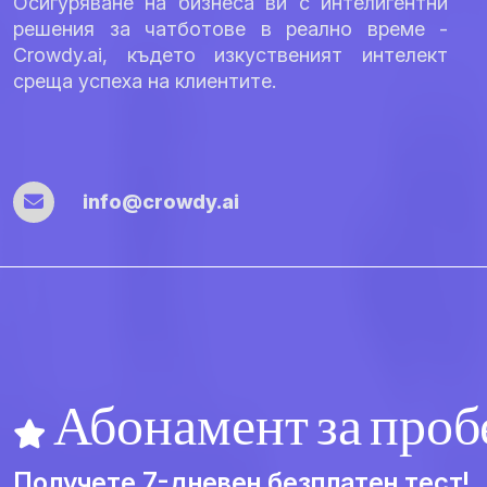
Осигуряване на бизнеса ви с интелигентни
решения за чатботове в реално време -
Crowdy.ai, където изкуственият интелект
среща успеха на клиентите.
info@crowdy.ai
Абонамент за проб
Получете 7-дневен безплатен тест!