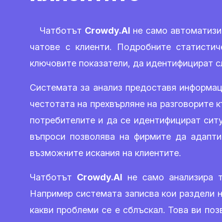
Чатботът
Crowdy.AI
не само автоматизир
чатове с клиенти. Подробните статистич
ключовите показатели, да идентифицират с
Системата за анализ предоставя информаци
честотата на прехвърляне на разговорите 
потребителите и да се идентифицират сит
въпроси позволява на фирмите да адапти
възможните искания на клиентите.
Чатботът
Crowdy.AI
не само анализира т
Например системата записва кои раздели на
какви проблеми се е сблъскал. Това ви по