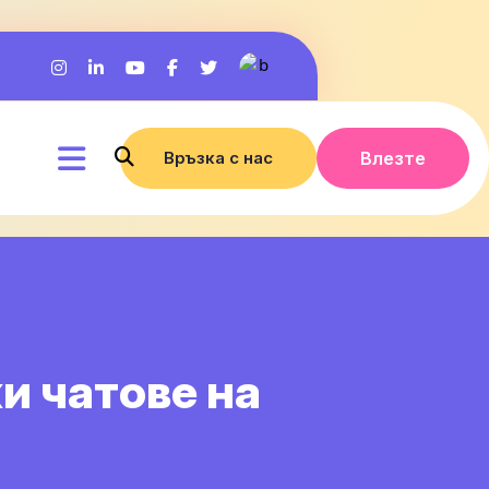
Връзка с нас
Влезте
и чатове на