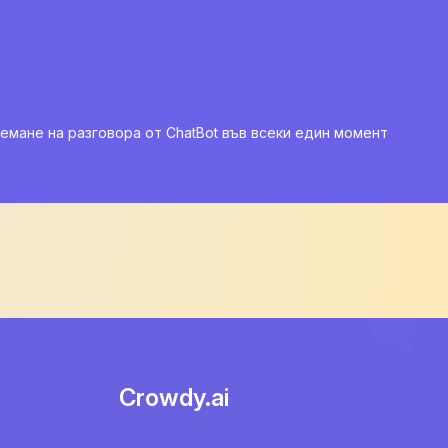
емане на разговора от ChatBot във всеки един момент
Crowdy.ai