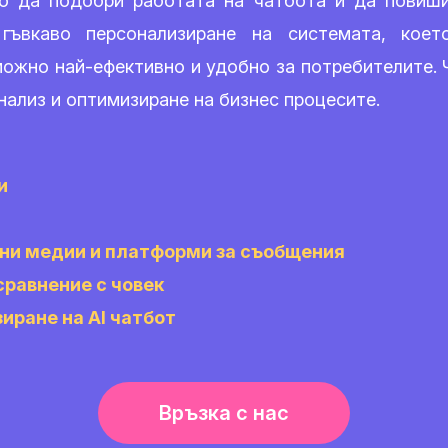
о да подобри работата на чатбота и да повиши
 гъвкаво персонализиране на системата, кое
можно най-ефективно и удобно за потребителите.
анализ и оптимизиране на бизнес процесите.
и
ни медии и платформи за съобщения
сравнение с човек
иране на AI чатбот
Връзка с нас