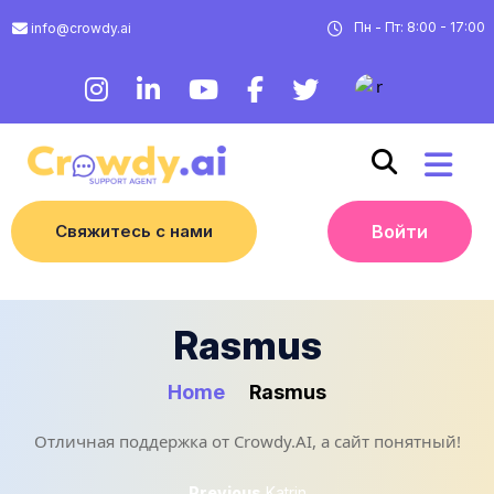
Пн - Пт: 8:00 - 17:00
info@crowdy.ai
Свяжитесь с нами
Войти
Rasmus
Home
Rasmus
Отличная поддержка от Crowdy.AI, а сайт понятный!
Previous
Previous
Katrin