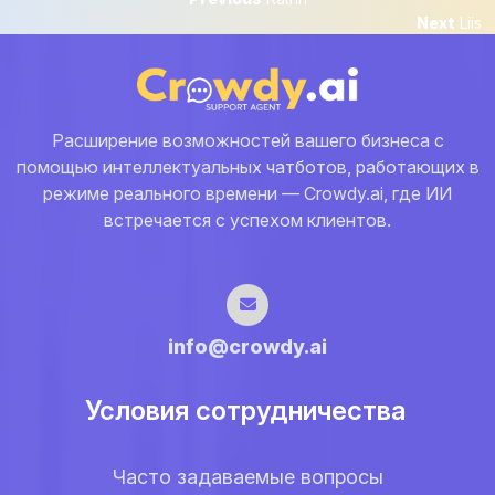
Навигация
post:
Next
Next
Liis
по
post:
записям
Расширение возможностей вашего бизнеса с
помощью интеллектуальных чатботов, работающих в
режиме реального времени — Crowdy.ai, где ИИ
встречается с успехом клиентов.
info@crowdy.ai
Условия сотрудничества
Часто задаваемые вопросы