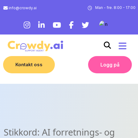
Man - fre. 8:00 - 17:00
info@crowdy.ai
Kontakt oss
Logg på
Stikkord:
AI forretnings- og