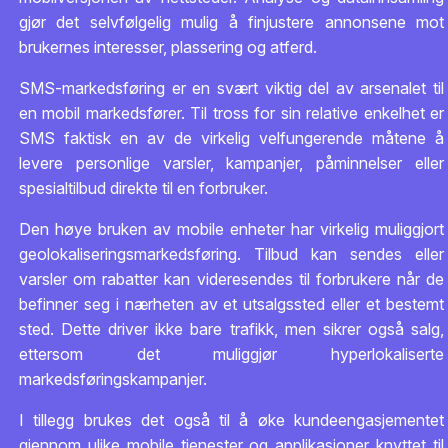
gjør det selvfølgelig mulig å finjustere annonsene mot
brukernes interesser, plassering og atferd.
SMS-markedsføring er en svært viktig del av arsenalet til
en mobil markedsfører. Til tross for sin relative enkelhet er
SMS faktisk en av de virkelig velfungerende måtene å
levere personlige varsler, kampanjer, påminnelser eller
spesialtilbud direkte til en forbruker.
Den høye bruken av mobile enheter har virkelig muliggjort
geolokaliseringsmarkedsføring. Tilbud kan sendes eller
varsler om rabatter kan videresendes til forbrukere når de
befinner seg i nærheten av et utsalgssted eller et bestemt
sted. Dette driver ikke bare trafikk, men sikrer også salg,
ettersom det muliggjør hyperlokaliserte
markedsføringskampanjer.
I tillegg brukes det også til å øke kundeengasjementet
gjennom ulike mobile tjenester og applikasjoner knyttet til