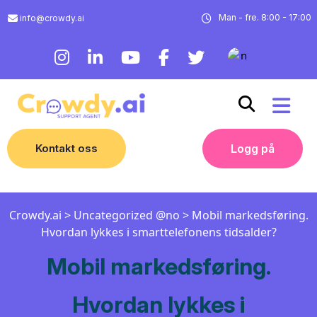
Man - fre. 8:00 - 17:00
info@crowdy.ai
Kontakt oss
Logg på
Crowdy.ai
>
Uncategorized @no
>
Mobil markedsføring.
Hvordan lykkes i smarttelefonens tidsalder?
Mobil markedsføring.
Hvordan lykkes i