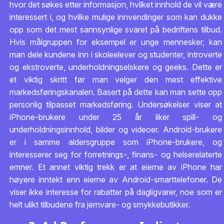
hvor det søkes etter informasjon, hvilket innhold de vil være
interessert i, og hvilke mulige innvendinger som kan dukke
opp som det mest sannsynlige svaret på bedriftens tilbud.
Hvis målgruppen for eksempel er unge mennesker, kan
man dele kundene inn i skoleelever og studenter, introverte
og ekstroverte, underholdningselskere og geeks. Dette er
et viktig skritt før man velger den mest effektive
markedsføringskanalen. Basert på dette kan man sette opp
personlig tilpasset markedsføring. Undersøkelser viser at
iPhone-brukere under 25 år liker spill- og
underholdningsinnhold, bilder og videoer. Android-brukere
er i samme aldersgruppe som iPhone-brukere, og
interesserer seg for forretnings-, finans- og helserelaterte
emner. Et annet viktig trekk er at eierne av iPhone har
høyere inntekt enn eierne av Android-smarttelefoner. De
viser ikke interesse for rabatter på dagligvarer, noe som er
helt ulikt tilbudene fra jernvare- og smykkebutikker.