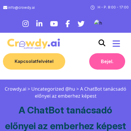
H - P. 8:00 - 17:00
info@crowdy.ai
Kapcsolatfelvétel
Bejel.
Crowdy.ai
>
Uncategorized @hu
>
A ChatBot tanácsadó
előnyei az emberhez képest
A ChatBot tanácsadó
előnyei az emberhez képest