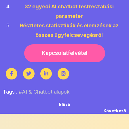
32 egyedi AI chatbot testreszabási
paraméter
Részletes statisztikák és elemzések az
összes ügyfélcsevegésről
Kapcsolatfelvétel
Tags :
#AI & Chatbot alapok
Bejegyzés
Previous
Előző
post:
N
Következő
navigáció
p