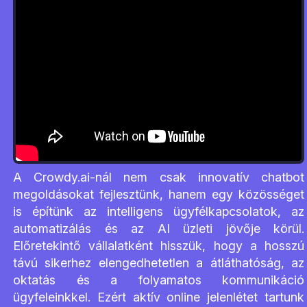
A Crowdy.ai-nál nem csak innovatív chatbot
megoldásokat fejlesztünk, hanem egy közösséget
is építünk az intelligens ügyfélkapcsolatok, az
automatizálás és az AI üzleti jövője körül.
Előretekintő vállalatként hisszük, hogy a hosszú
távú sikerhez elengedhetetlen a átláthatóság, az
oktatás és a folyamatos kommunikáció
ügyfeleinkkel. Ezért aktív online jelenlétet tartunk