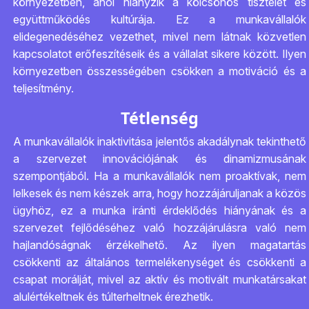
környezetben, ahol hiányzik a kölcsönös tisztelet és
együttműködés kultúrája. Ez a munkavállalók
elidegenedéséhez vezethet, mivel nem látnak közvetlen
kapcsolatot erőfeszítéseik és a vállalat sikere között. Ilyen
környezetben összességében csökken a motiváció és a
teljesítmény.
Tétlenség
A munkavállalók inaktivitása jelentős akadálynak tekinthető
a szervezet innovációjának és dinamizmusának
szempontjából. Ha a munkavállalók nem proaktívak, nem
lelkesek és nem készek arra, hogy hozzájáruljanak a közös
ügyhöz, ez a munka iránti érdeklődés hiányának és a
szervezet fejlődéséhez való hozzájárulásra való nem
hajlandóságnak érzékelhető. Az ilyen magatartás
csökkenti az általános termelékenységet és csökkenti a
csapat morálját, mivel az aktív és motivált munkatársakat
alulértékeltnek és túlterheltnek érezhetik.