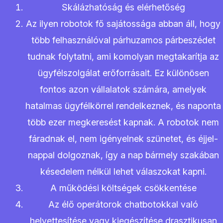
Skálázhatóság és elérhetőség
Az ilyen robotok fő sajátossága abban áll, hogy
több felhasználóval párhuzamos párbeszédet
tudnak folytatni, ami komolyan megtakarítja az
ügyfélszolgálat erőforrásait. Ez különösen
fontos azon vállalatok számára, amelyek
hatalmas ügyfélkörrel rendelkeznek, és naponta
több ezer megkeresést kapnak. A robotok nem
fáradnak el, nem igényelnek szünetet, és éjjel-
nappal dolgoznak, így a nap bármely szakában
késedelem nélkül lehet válaszokat kapni.
A működési költségek csökkentése
Az élő operátorok chatbotokkal való
helyettesítése vagy kiegészítése drasztikusan