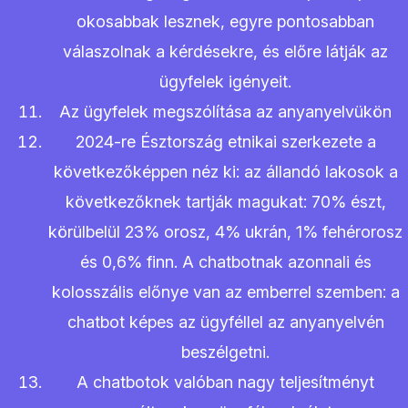
okosabbak lesznek, egyre pontosabban
válaszolnak a kérdésekre, és előre látják az
ügyfelek igényeit.
Az ügyfelek megszólítása az anyanyelvükön
2024-re Észtország etnikai szerkezete a
következőképpen néz ki: az állandó lakosok a
következőknek tartják magukat: 70% észt,
körülbelül 23% orosz, 4% ukrán, 1% fehérorosz
és 0,6% finn. A chatbotnak azonnali és
kolosszális előnye van az emberrel szemben: a
chatbot képes az ügyféllel az anyanyelvén
beszélgetni.
A chatbotok valóban nagy teljesítményt