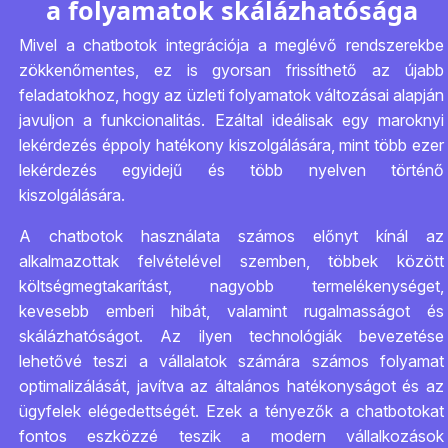
a folyamatok skálázhatósága
Mivel a chatbotok integrációja a meglévő rendszerekbe
zökkenőmentes, ez is gyorsan frissíthető az újabb
feladatokhoz, hogy az üzleti folyamatok változásai alapján
javuljon a funkcionalitás. Ezáltal ideálisak egy maroknyi
lekérdezés éppoly hatékony kiszolgálására, mint több ezer
lekérdezés egyidejű és több nyelven történő
kiszolgálására.
A chatbotok használata számos előnyt kínál az
alkalmazottak felvételével szemben, többek között
költségmegtakarítást, nagyobb termelékenységet,
kevesebb emberi hibát, valamint rugalmasságot és
skálázhatóságot. Az ilyen technológiák bevezetése
lehetővé teszi a vállalatok számára számos folyamat
optimalizálását, javítva az általános hatékonyságot és az
ügyfelek elégedettségét. Ezek a tényezők a chatbotokat
fontos eszközzé teszik a modern vállalkozások