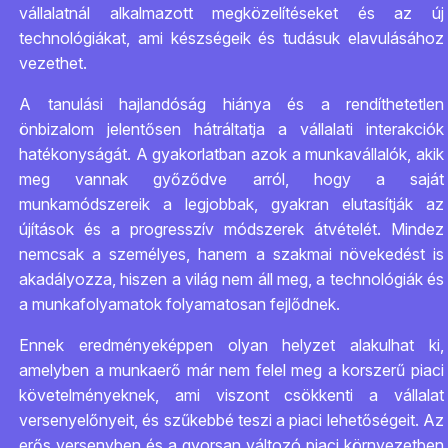
vállalatnál alkalmazott megközelítéseket és az új
technológiákat, ami készségeik és tudásuk elavulásához
vezethet.
A tanulási hajlandóság hiánya és a rendíthetetlen
önbizalom jelentősen hátráltatja a vállalati interakciók
hatékonyságát. A gyakorlatban azok a munkavállalók, akik
meg vannak győződve arról, hogy a saját
munkamódszereik a legjobbak, gyakran elutasítják az
újítások és a progresszív módszerek átvételét. Mindez
nemcsak a személyes, hanem a szakmai növekedést is
akadályozza, hiszen a világ nem áll meg, a technológiák és
a munkafolyamatok folyamatosan fejlődnek.
Ennek eredményeképpen olyan helyzet alakulhat ki,
amelyben a munkaerő már nem felel meg a korszerű piaci
követelményeknek, ami viszont csökkenti a vállalat
versenyelőnyeit, és szűkebbé teszi a piaci lehetőségeit. Az
erős versenyben és a gyorsan változó piaci környezetben