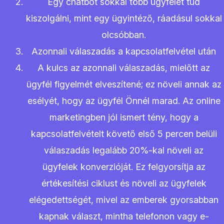
Egy chatbot sokkal több ügyfelet tud
kiszolgálni, mint egy ügyintéző, ráadásul sokkal
olcsóbban.
Azonnali válaszadás a kapcsolatfelvétel után
A kulcs az azonnali válaszadás, mielőtt az
ügyfél figyelmét elveszítené; ez növeli annak az
esélyét, hogy az ügyfél Önnél marad. Az online
marketingben jól ismert tény, hogy a
kapcsolatfelvételt követő első 5 percen belüli
válaszadás legalább 20%-kal növeli az
ügyfelek konverzióját. Ez felgyorsítja az
értékesítési ciklust és növeli az ügyfelek
elégedettségét, mivel az emberek gyorsabban
kapnak választ, mintha telefonon vagy e-