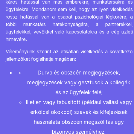
káros hatással van más emberekre, munkatársakra és
ügyfelekre. Mondanom sem kell, hogy az ilyen viselkedés
rossz hatással van a csapat pszichológiai légkörére, a
többi munkatárs hatékonyságára, a partnerekkel,
ügyfelekkel, vevőkkel való kapcsolatokra és a cég üzleti
hírnevére.
Véleményünk szerint az etikátlan viselkedés a következő
jellemzőket foglalhatja magában:
Durva és obszcén megjegyzések,
megjegyzések vagy gesztusok a kollégák
és az ügyfelek felé;
Illetlen vagy tabusított (például vallási vagy
erkölcsi okokból) szavak és kifejezések
használata obszcén megszólítás egy
bizonyos személyhez;