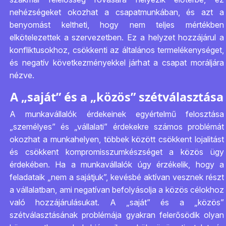
nehézségeket okozhat a csapatmunkában, és azt a
benyomást keltheti, hogy nem teljes mértékben
elkötelezettek a szervezetben. Ez a helyzet hozzájárul a
konfliktusokhoz, csökkenti az általános termelékenységet,
és negatív következményekkel járhat a csapat moráljára
nézve.
A „saját” és a „közös” szétválasztása
A munkavállalók érdekeinek egyértelmű felosztása
„személyes” és „vállalati” érdekekre számos problémát
okozhat a munkahelyen, többek között csökkent lojalitást
és csökkent kompromisszumkészséget a közös ügy
érdekében. Ha a munkavállalók úgy érzékelik, hogy a
feladataik „nem a sajátjuk”, kevésbé aktívan vesznek részt
a vállalatban, ami negatívan befolyásolja a közös célokhoz
való hozzájárulásukat. A „saját” és a „közös”
szétválasztásának problémája gyakran felerősödik olyan