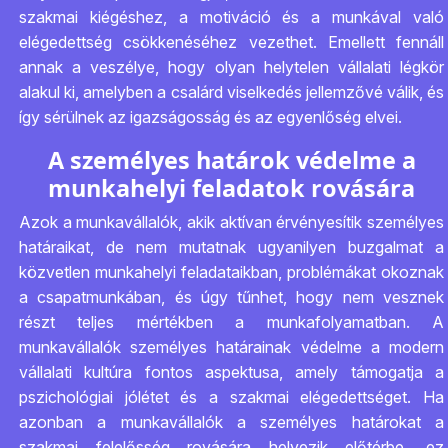
szakmai kiégéshez, a motiváció és a munkával való
elégedettség csökkenéséhez vezethet. Emellett fennáll
annak a veszélye, hogy olyan helytelen vállalati légkör
alakul ki, amelyben a csalárd viselkedés jellemzővé válik, és
így sérülnek az igazságosság és az egyenlőség elvei.
A személyes határok védelme a
munkahelyi feladatok rovására
Azok a munkavállalók, akik aktívan érvényesítik személyes
határaikat, de nem mutatnak ugyanilyen buzgalmat a
közvetlen munkahelyi feladataikban, problémákat okoznak
a csapatmunkában, és úgy tűnhet, hogy nem vesznek
részt teljes mértékben a munkafolyamatban. A
munkavállalók személyes határainak védelme a modern
vállalati kultúra fontos aspektusa, amely támogatja a
pszichológiai jólétet és a szakmai elégedettséget. Ha
azonban a munkavállalók a személyes határokat a
szakmai felelősség rovására helyezik előtérbe, ez