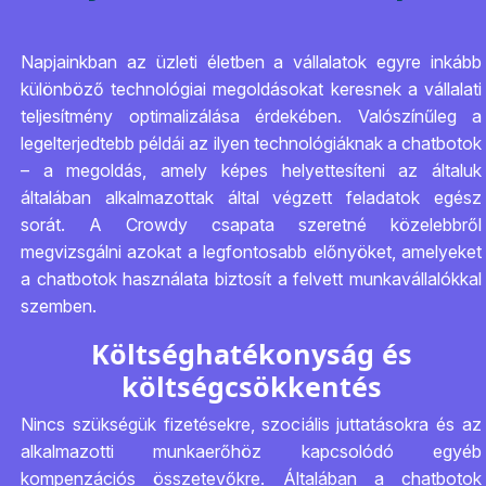
Napjainkban az üzleti életben a vállalatok egyre inkább
különböző technológiai megoldásokat keresnek a vállalati
teljesítmény optimalizálása érdekében. Valószínűleg a
legelterjedtebb példái az ilyen technológiáknak a chatbotok
– a megoldás, amely képes helyettesíteni az általuk
általában alkalmazottak által végzett feladatok egész
sorát. A Crowdy csapata szeretné közelebbről
megvizsgálni azokat a legfontosabb előnyöket, amelyeket
a chatbotok használata biztosít a felvett munkavállalókkal
szemben.
Költséghatékonyság és
költségcsökkentés
Nincs szükségük fizetésekre, szociális juttatásokra és az
alkalmazotti munkaerőhöz kapcsolódó egyéb
kompenzációs összetevőkre. Általában a chatbotok