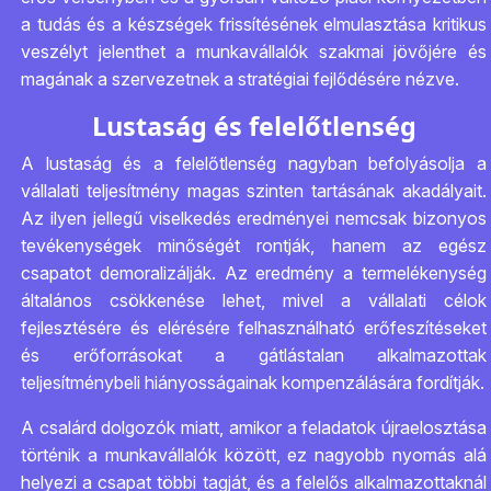
a tudás és a készségek frissítésének elmulasztása kritikus
veszélyt jelenthet a munkavállalók szakmai jövőjére és
magának a szervezetnek a stratégiai fejlődésére nézve.
Lustaság és felelőtlenség
A lustaság és a felelőtlenség nagyban befolyásolja a
vállalati teljesítmény magas szinten tartásának akadályait.
Az ilyen jellegű viselkedés eredményei nemcsak bizonyos
tevékenységek minőségét rontják, hanem az egész
csapatot demoralizálják. Az eredmény a termelékenység
általános csökkenése lehet, mivel a vállalati célok
fejlesztésére és elérésére felhasználható erőfeszítéseket
és erőforrásokat a gátlástalan alkalmazottak
teljesítménybeli hiányosságainak kompenzálására fordítják.
A csalárd dolgozók miatt, amikor a feladatok újraelosztása
történik a munkavállalók között, ez nagyobb nyomás alá
helyezi a csapat többi tagját, és a felelős alkalmazottaknál