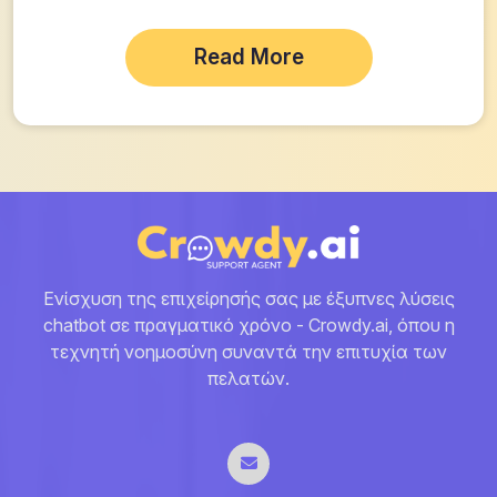
Read More
Ενίσχυση της επιχείρησής σας με έξυπνες λύσεις
chatbot σε πραγματικό χρόνο - Crowdy.ai, όπου η
τεχνητή νοημοσύνη συναντά την επιτυχία των
πελατών.