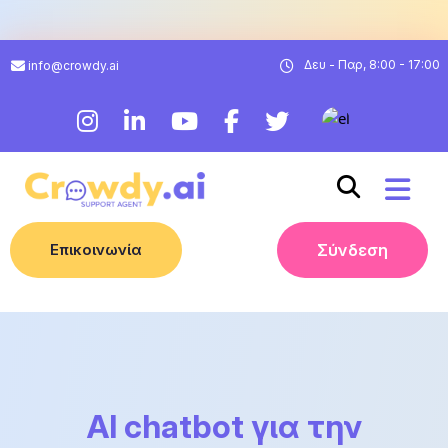
Δευ - Παρ, 8:00 - 17:00
info@crowdy.ai
Επικοινωνία
Σύνδεση
AI chatbot για την