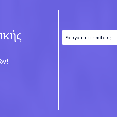
ικής
ών!