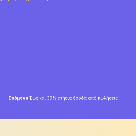
Next
Επόμενο
Έως και 30% ετήσια έσοδα από πωλήσεις
post: