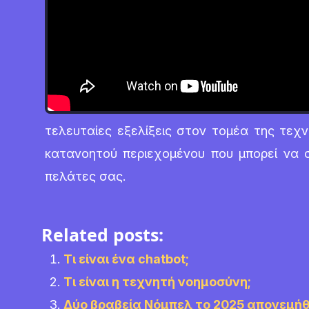
τελευταίες εξελίξεις στον τομέα της τεχ
κατανοητού περιεχομένου που μπορεί να σ
πελάτες σας.
Related posts:
Τι είναι ένα chatbot;
Τι είναι η τεχνητή νοημοσύνη;
Δύο βραβεία Νόμπελ το 2025 απονεμήθ