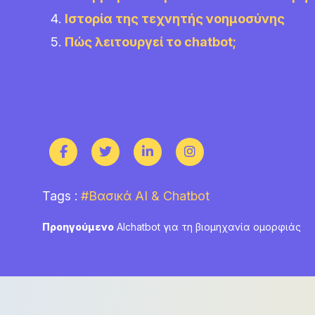
Ιστορία της τεχνητής νοημοσύνης
Πώς λειτουργεί το chatbot;
Tags :
#Βασικά AI & Chatbot
Πλοήγηση
Previous
Προηγούμενο
AIchatbot για τη βιομηχανία ομορφιάς
post:
άρθρων