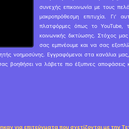
συνεχής επικοινωνία με τους πελά
μακροπρόθεσμη επιτυχία. Γι’ α
πλατφόρμες όπως το YouTube, το
κοινωνικής δικτύωσης. Στόχος μα
σας εμπνέουμε και να σας εξοπλί
νητής νοημοσύνης. Εγγραφόμενοι στα κανάλια μας
ας βοηθήσει να λάβετε πιο έξυπνες αποφάσεις κ
ηκαν για επιτεύγματα που σχετίζονται με την Τ