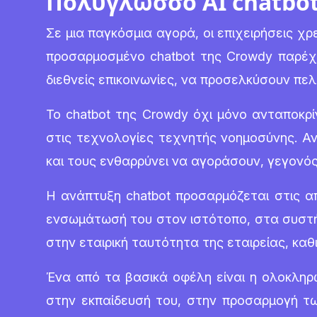
Πολύγλωσσο AI chatbot
Σε μια παγκόσμια αγορά, οι επιχειρήσεις χ
προσαρμοσμένο chatbot της Crowdy παρέχε
διεθνείς επικοινωνίες, να προσελκύσουν πε
Το chatbot της Crowdy όχι μόνο ανταποκρ
στις τεχνολογίες τεχνητής νοημοσύνης. Α
και τους ενθαρρύνει να αγοράσουν, γεγονό
Η ανάπτυξη chatbot προσαρμόζεται στις απα
ενσωμάτωσή του στον ιστότοπο, στα συστή
στην εταιρική ταυτότητα της εταιρείας, κα
Ένα από τα βασικά οφέλη είναι η ολοκληρ
στην εκπαίδευσή του, στην προσαρμογή τ