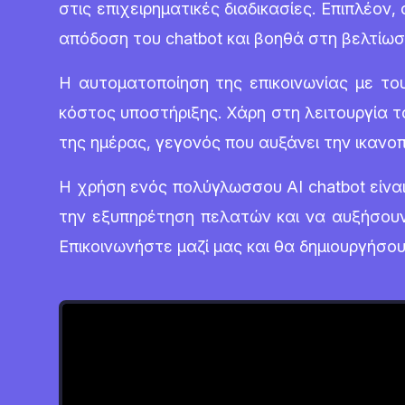
στις επιχειρηματικές διαδικασίες. Επιπλέο
απόδοση του chatbot και βοηθά στη βελτίωσ
Η αυτοματοποίηση της επικοινωνίας με του
κόστος υποστήριξης. Χάρη στη λειτουργία 
της ημέρας, γεγονός που αυξάνει την ικανοπ
Η χρήση ενός πολύγλωσσου AI chatbot είναι
την εξυπηρέτηση πελατών και να αυξήσουν
Επικοινωνήστε μαζί μας και θα δημιουργήσου