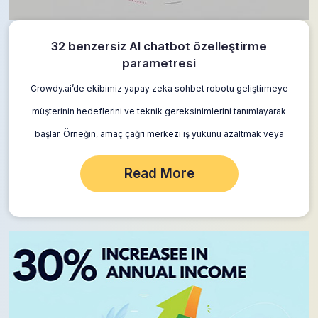
32 benzersiz AI chatbot özelleştirme
parametresi
Crowdy.ai’de ekibimiz yapay zeka sohbet robotu geliştirmeye
müşterinin hedeflerini ve teknik gereksinimlerini tanımlayarak
başlar. Örneğin, amaç çağrı merkezi iş yükünü azaltmak veya
SSS işlemede otomasyon düzeyini artırmak olabilirken, teknik
Read More
gereksinim…