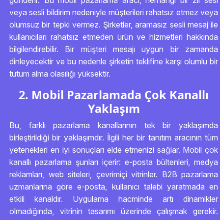
gönderir. Bu mobil pazarlama aracı, herhangi bir zil sesi
veya sesli bildirim nedeniyle müşterileri rahatsız etmez veya
olumsuz bir tepki vermez. Şirketler, aramasız sesli mesaj ile
kullanıcıları rahatsız etmeden ürün ve hizmetleri hakkında
bilgilendirebilir. Bir müşteri mesajı uygun bir zamanda
dinleyecektir ve bu nedenle şirketin teklifine karşı olumlu bir
tutum alma olasılığı yüksektir.
2. Mobil Pazarlamada Çok Kanallı
Yaklaşım
Bu, farklı pazarlama kanallarının tek bir yaklaşımda
birleştirildiği bir yaklaşımdır. İlgili her bir tanıtım aracının tüm
yetenekleri en iyi sonuçları elde etmenizi sağlar. Mobil çok
kanallı pazarlama şunları içerir: e-posta bültenleri, medya
reklamları, web siteleri, çevrimiçi vitrinler. B2B pazarlama
uzmanlarına göre e-posta, kullanıcı talebi yaratmada en
etkili kanaldır. Uygulama hacminde artı dinamikler
olmadığında, vitrinin tasarımı üzerinde çalışmak gerekir.