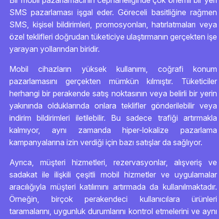
Bir mobil pazarlamacının cephaneliğinde çok önemli bir yeri
SMS pazarlaması işgal eder. Göreceli basitliğine rağmen
SMS, kişisel bildirimleri, promosyonları, hatırlatmaları veya
özel teklifleri doğrudan tüketiciye ulaştırmanın gerçekten işe
yarayan yollarından biridir.
Mobil cihazların yüksek kullanımı, coğrafi konum
pazarlamasını gerçekten mümkün kılmıştır. Tüketiciler
herhangi bir perakende satış noktasının veya belirli bir yerin
yakınında olduklarında onlara teklifler gönderilebilir veya
indirim bildirimleri iletilebilir. Bu sadece trafiği artırmakla
kalmıyor, aynı zamanda hiper-lokalize pazarlama
kampanyalarına izin verdiği için bazı satışlar da sağlıyor.
Ayrıca, müşteri hizmetleri, rezervasyonlar, alışveriş ve
sadakat ile ilişkili çeşitli mobil hizmetler ve uygulamalar
aracılığıyla müşteri katılımını artırmada da kullanılmaktadır.
Örneğin, birçok perakendeci kullanıcılara ürünleri
taramalarını, uygunluk durumlarını kontrol etmelerini ve aynı