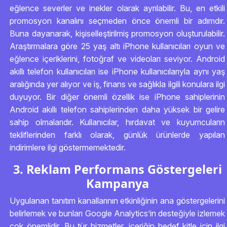
eğlence severler ve inekler olarak ayrılabilir. Bu, en etkili
promosyon kanalını seçmeden önce önemli bir adımdır.
Buna dayanarak, kişiselleştirilmiş promosyon oluşturulabilir.
Araştırmalara göre 25 yaş altı iPhone kullanıcıları oyun ve
eğlence içeriklerini, fotoğraf ve videoları seviyor. Android
akıllı telefon kullanıcıları ise iPhone kullanıcılarıyla aynı yaş
aralığında yer alıyor ve iş, finans ve sağlıkla ilgili konulara ilgi
duyuyor. Bir diğer önemli özellik ise iPhone sahiplerinin
Android akıllı telefon sahiplerinden daha yüksek bir gelire
sahip olmalarıdır. Kullanıcılar, hırdavat ve kuyumcuların
tekliflerinden farklı olarak, günlük ürünlerde yapılan
indirimlere ilgi göstermemektedir.
3. Reklam Performans Göstergeleri
Kampanya
Uygulanan tanıtım kanallarının etkinliğinin ana göstergelerini
belirlemek ve bunları Google Analytics’in desteğiyle izlemek
çok önemlidir. Bu tür hizmetler, içeriğin hedef kitle için ilgi