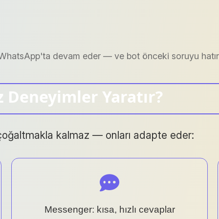
, WhatsApp'ta devam eder — ve bot önceki soruyu hatırl
z Deneyimler Yaratır?
çoğaltmakla kalmaz — onları adapte eder:
Messenger: kısa, hızlı cevaplar