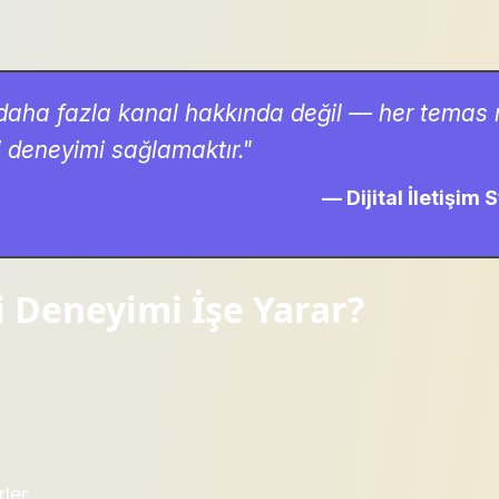
daha fazla kanal hakkında değil — her temas
i deneyimi sağlamaktır."
— Dijital İletişim 
 Deneyimi İşe Yarar?
rler