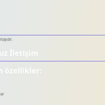
ajıdır.
z İletişim
 özellikler:
ar