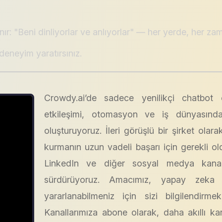
nır: "Beni dinliyorlar ve anlıyorlar" — her yerde, her za
 deneyim yaratırsınız.
Crowdy.ai’de sadece yenilikçi chatbot ç
etkileşimi, otomasyon ve iş dünyasında
oluşturuyoruz. İleri görüşlü bir şirket olarak
kurmanın uzun vadeli başarı için gerekli 
LinkedIn ve diğer sosyal medya kanallar
sürdürüyoruz. Amacımız, yapay zeka
yararlanabilmeniz için sizi bilgilendir
Kanallarımıza abone olarak, daha akıllı kara