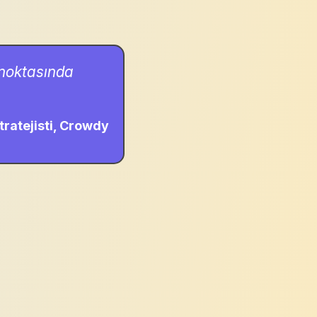
 noktasında
Stratejisti, Crowdy