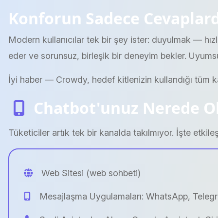
Konforun Sadece Cevaplar
Modern kullanıcılar tek bir şey ister: duyulmak — hız
eder ve sorunsuz, birleşik bir deneyim bekler. Uyums
İyi haber — Crowdy, hedef kitlenizin kullandığı tüm k
Chatbot'unuz Nerede Ol
Tüketiciler artık tek bir kanalda takılmıyor. İşte etkil
Web Sitesi (web sohbeti)
Mesajlaşma Uygulamaları: WhatsApp, Tele