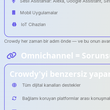
Sesli Asistanlar: Alexa, Google Assistant, Siri
Mobil Uygulamalar
IoT Cihazları
Crowdy her zaman bir adım önde — ve bu onun avant
Omnichannel = Sorunsu
Crowdy'yi benzersiz yapan
Tüm dijital kanalları destekler
Bağlamı koruyan platformlar arası konuşmal