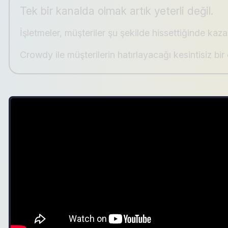
Tek bir kanalda olmak artık yeterli değil.
İşletmeler, müşteriler şu şekilde hissettiğinde kaza
Crowdy ile müşterilerin hatırlayacağı kesintisiz bir