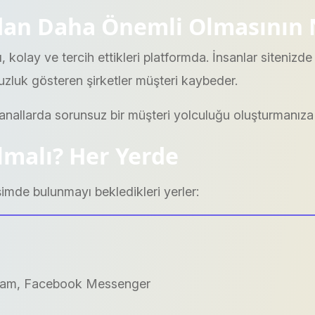
dan Daha Önemli Olmasının
lı, kolay ve tercih ettikleri platformda. İnsanlar siten
uzluk gösteren şirketler müşteri kaybeder.
anallarda sorunsuz bir müşteri yolculuğu oluşturmanıza 
malı? Her Yerde
eşimde bulunmayı bekledikleri yerler:
gram, Facebook Messenger