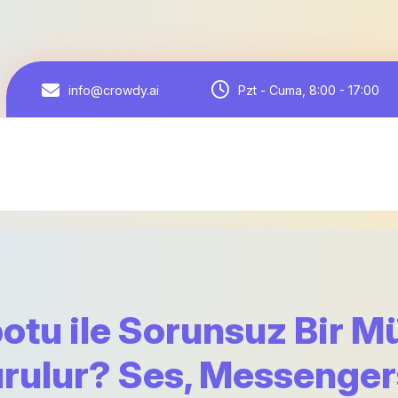
Pzt - Cuma, 8:00 - 17:00
info@crowdy.ai
otu ile Sorunsuz Bir Mü
urulur? Ses, Messenger