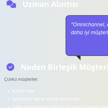
Uzman Alıntısı
"Omnichannel, 
daha iyi müşter
Neden Birleşik Müşteri
Çünkü müşteriler:
Konfor ister
Kendilerini tekrar etmek istemezler
Zaten kullandıkları platformda anında destek iste