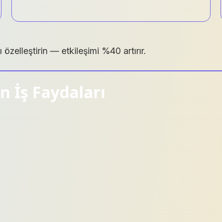
özelleştirin — etkileşimi %40 artırır.
n İş Faydaları