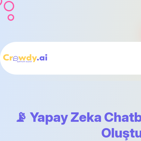
📡 Yapay Zeka Chatb
Oluşt