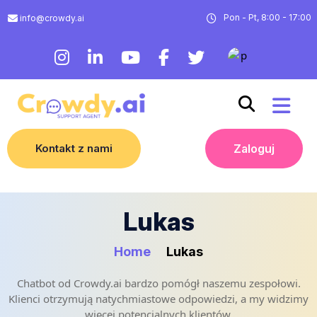
Pon - Pt, 8:00 - 17:00
info@crowdy.ai
Kontakt z nami
Zaloguj
Lukas
Home
Lukas
Chatbot od Crowdy.ai bardzo pomógł naszemu zespołowi.
Klienci otrzymują natychmiastowe odpowiedzi, a my widzimy
więcej potencjalnych klientów.