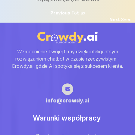
Nawigacja
Previous
Previous
Tobias
post:
Next
Next
Sven
wpisu
post:
Wzmocnienie Twojej firmy dzięki inteligentnym
rozwiązaniom chatbot w czasie rzeczywistym -
Crowdy.ai, gdzie AI spotyka się z sukcesem klienta.
info@crowdy.ai
Warunki współpracy