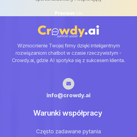
Nawigacja
Previous
Previous
Liis
post:
wpisu
Wzmocnienie Twojej firmy dzięki inteligentnym
rozwiązaniom chatbot w czasie rzeczywistym -
Crowdy.ai, gdzie AI spotyka się z sukcesem klienta.
info@crowdy.ai
Warunki współpracy
Często zadawane pytania