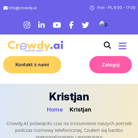
Pon - Pt, 8:00 - 17:00
info@crowdy.ai
Kontakt z nami
Zaloguj
Kristjan
Home
Kristjan
Crowdy.AI poświęciło czas na zrozumienie naszych potrzeb
podczas rozmowy telefonicznej. Czułem się bardzo
spersonalizowany i wspierający