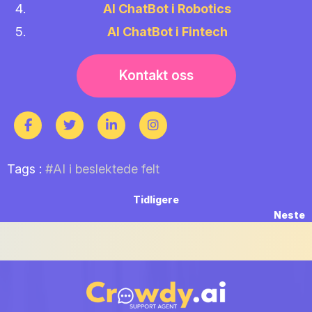
AI ChatBot i Robotics
AI ChatBot i Fintech
Kontakt oss
Tags :
#AI i beslektede felt
Innleggsnavigasjon
Previous
Tidligere
post:
N
Neste
p