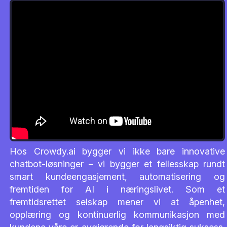
Hos Crowdy.ai bygger vi ikke bare innovative
chatbot-løsninger – vi bygger et fellesskap rundt
smart kundeengasjement, automatisering og
fremtiden for AI i næringslivet. Som et
fremtidsrettet selskap mener vi at åpenhet,
opplæring og kontinuerlig kommunikasjon med