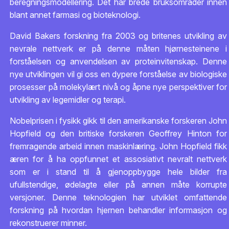
beregningsmodellering. Det har brede bruksområder innen
blant annet farmasi og bioteknologi.
David Bakers forskning fra 2003 og britenes utvikling av
nevrale nettverk er på denne måten hjørnesteinene i
forståelsen og anvendelsen av proteinvitenskap. Denne
nye utviklingen vil gi oss en dypere forståelse av biologiske
prosesser på molekylært nivå og åpne nye perspektiver for
utvikling av legemidler og terapi.
Nobelprisen i fysikk gikk til den amerikanske forskeren John
Hopfield og den britiske forskeren Geoffrey Hinton for
fremragende arbeid innen maskinlæring. John Hopfield fikk
æren for å ha oppfunnet et assosiativt nevralt nettverk
som er i stand til å gjenoppbygge hele bilder fra
ufullstendige, ødelagte eller på annen måte korrupte
versjoner. Denne teknologien har utviklet omfattende
forskning på hvordan hjernen behandler informasjon og
rekonstruerer minner.