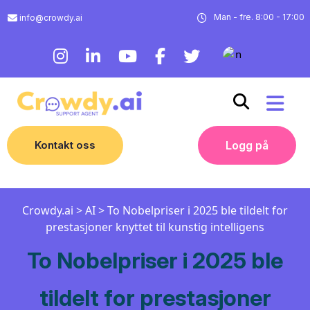
Man - fre. 8:00 - 17:00
info@crowdy.ai
Kontakt oss
Logg på
Crowdy.ai
>
AI
>
To Nobelpriser i 2025 ble tildelt for
prestasjoner knyttet til kunstig intelligens
To Nobelpriser i 2025 ble
tildelt for prestasjoner