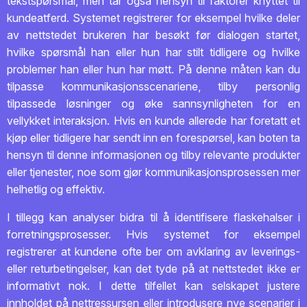
tekstspørsmål, men tar også hensyn til faktorer knyttet til
kundeatferd. Systemet registrerer for eksempel hvilke deler
av nettstedet brukeren har besøkt før dialogen startet,
hvilke spørsmål han eller hun har stilt tidligere og hvilke
problemer han eller hun har møtt. På denne måten kan du
tilpasse kommunikasjonsscenariene, tilby personlig
tilpassede løsninger og øke sannsynligheten for en
vellykket interaksjon. Hvis en kunde allerede har foretatt et
kjøp eller tidligere har sendt inn en forespørsel, kan boten ta
hensyn til denne informasjonen og tilby relevante produkter
eller tjenester, noe som gjør kommunikasjonsprosessen mer
helhetlig og effektiv.
I tillegg kan analyser bidra til å identifisere flaskehalser i
forretningsprosesser. Hvis systemet for eksempel
registrerer at kundene ofte ber om avklaring av leverings-
eller returbetingelser, kan det tyde på at nettstedet ikke er
informativt nok. I dette tilfellet kan selskapet justere
innholdet på nettressursen eller introdusere nye scenarier i