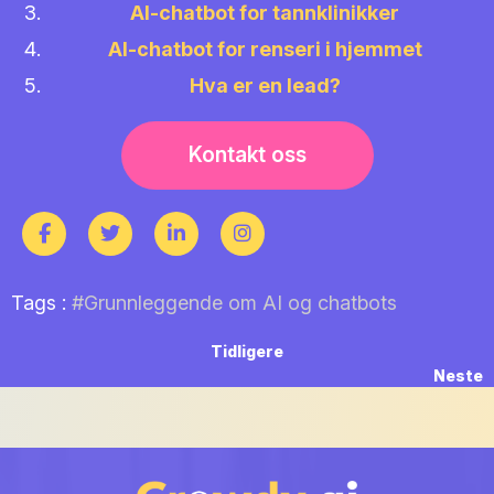
AI-chatbot for tannklinikker
AI-chatbot for renseri i hjemmet
Hva er en lead?
Kontakt oss
Tags :
#Grunnleggende om AI og chatbots
Innleggsnavigasjon
Previous
Tidligere
post:
N
Neste
p