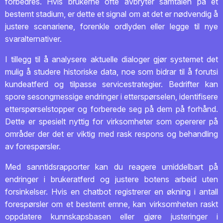
forbedres. Hvis brukerne ofte avbryter samtalen på et
bestemt stadium, er dette et signal om at det er nødvendig å
justere scenariene, forenkle ordlyden eller legge til nye
svaralternativer.
I tillegg til å analysere aktuelle dialoger gjør systemet det
mulig å studere historiske data, noe som bidrar til å forutsi
kundeatferd og tilpasse servicestrategier. Bedrifter kan
spore sesongmessige endringer i etterspørselen, identifisere
etterspørselstopper og forberede seg på dem på forhånd.
Dette er spesielt nyttig for virksomheter som opererer på
områder der det er viktig med rask respons og behandling
av forespørsler.
Med sanntidsrapporter kan du reagere umiddelbart på
endringer i brukeratferd og justere botens arbeid uten
forsinkelser. Hvis en chatbot registrerer en økning i antall
forespørsler om et bestemt emne, kan virksomheten raskt
oppdatere kunnskapsbasen eller gjøre justeringer i