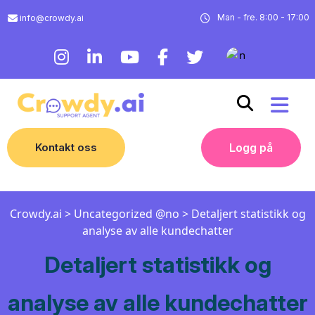
Man - fre. 8:00 - 17:00
info@crowdy.ai
Kontakt oss
Logg på
Crowdy.ai
>
Uncategorized @no
>
Detaljert statistikk og
analyse av alle kundechatter
Detaljert statistikk og
analyse av alle kundechatter