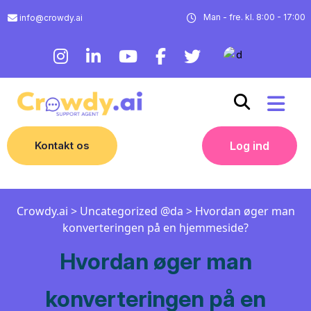
Man - fre. kl. 8:00 - 17:00
info@crowdy.ai
Kontakt os
Log ind
Crowdy.ai
>
Uncategorized @da
>
Hvordan øger man
konverteringen på en hjemmeside?
Hvordan øger man
konverteringen på en