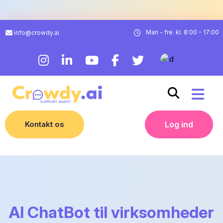
Man - fre. kl. 8:00 - 17:00
info@crowdy.ai
Kontakt os
Log ind
AI ChatBot til virksomheder