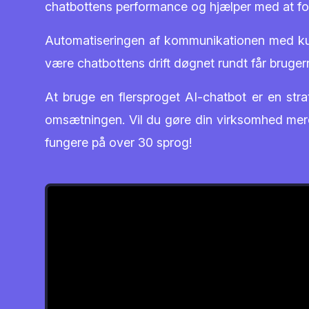
chatbottens performance og hjælper med at fo
Automatiseringen af kommunikationen med kun
være chatbottens drift døgnet rundt får brugerne
At bruge en flersproget AI-chatbot er en st
omsætningen. Vil du gøre din virksomhed mere 
fungere på over 30 sprog!