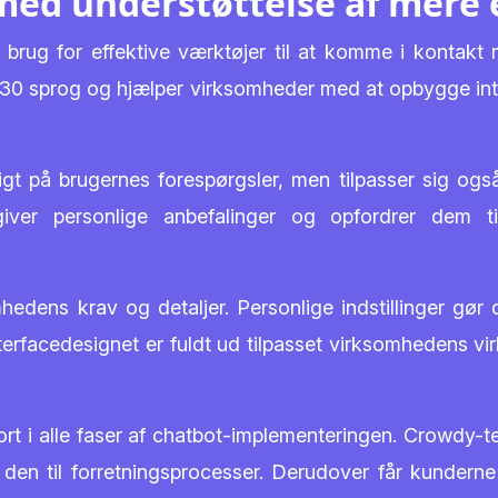
med understøttelse af mere 
brug for effektive værktøjer til at komme i kontak
30 sprog og hjælper virksomheder med at opbygge inte
gt på brugernes forespørgsler, men tilpasser sig ogs
ver personlige anbefalinger og opfordrer dem t
hedens krav og detaljer. Personlige indstillinger gø
erfacedesignet er fuldt ud tilpasset virksomhedens vir
ort i alle faser af chatbot-implementeringen. Crowdy-t
sse den til forretningsprocesser. Derudover får kund