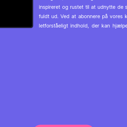
inspireret og rustet til at udnytte de
fuldt ud. Ved at abonnere på vores k
letforståeligt indhold, der kan hjæl