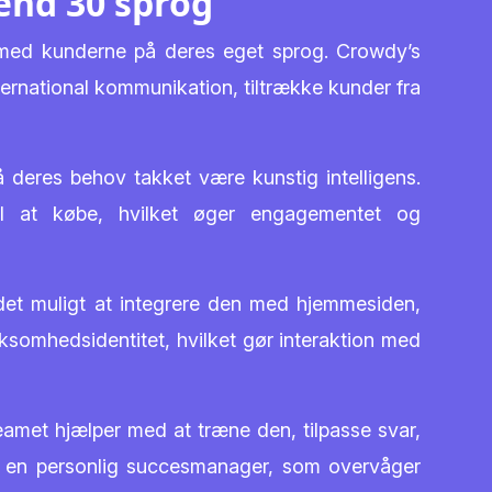
end 30 sprog
t med kunderne på deres eget sprog. Crowdy’s
rnational kommunikation, tiltrække kunder fra
å deres behov takket være kunstig intelligens.
il at købe, hvilket øger engagementet og
r det muligt at integrere den med hjemmesiden,
ksomhedsidentitet, hvilket gør interaktion med
eamet hjælper med at træne den, tilpasse svar,
erne en personlig succesmanager, som overvåger